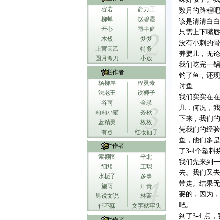
容若
俞力工
数月的路程吧
柳蝉
赵碧霞
该是清清白白
开心
雨半窗
只需上下嘴唇
木然
梦梦
没有小刺的骨
上官天乙
特务
养婴儿，无论
圆月弯刀
小放
我们吃完一锅
专栏作者
钓了鱼，还现
杨柳岸
程灵素
讨鱼
法老王
铁狮子
我们实实在在
谷雨
金录
几，何况，我
莉莉小猫
务秋
下来，我们的
蓝精灵
枚枚
凭我们的经验
有点
红妆仙子
鱼，他们多是
专栏作者
了3-4个塑料
索额图
辛北
我们先来到一
细烟
王琰
去。我们又去
水栀子
多事
带走。结果无
施雨
汗青
要的，因为，
男说女说
林蓝
吧。
任不寐
文字狱牢头
到了3-4 
专栏作者