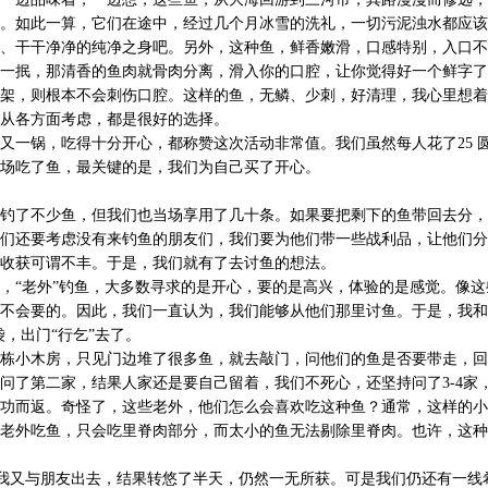
。如此一算，它们在途中，经过几个月冰雪的洗礼，一切污泥浊水都应该
、干干净净的纯净之身吧。另外，这种鱼，鲜香嫩滑，口感特别，入口不
一抿，那清香的鱼肉就骨肉分离，滑入你的口腔，让你觉得好一个鲜字了
架，则根本不会刺伤口腔。这样的鱼，无鳞、少刺，好清理，我心里想着
从各方面考虑，都是很好的选择。
又一锅，吃得十分开心，都称赞这次活动非常值。我们虽然每人花了25 
场吃了鱼，最关键的是，我们为自己买了开心。
钓了不少鱼，但我们也当场享用了几十条。如果要把剩下的鱼带回去分，
们还要考虑没有来钓鱼的朋友们，我们要为他们带一些战利品，让他们分
收获可谓不丰。于是，我们就有了去讨鱼的想法。
，“老外”钓鱼，大多数寻求的是开心，要的是高兴，体验的是感觉。像这
不会要的。因此，我们一直认为，我们能够从他们那里讨鱼。于是，我和
袋，出门“行乞”去了。
栋小木房，只见门边堆了很多鱼，就去敲门，问他们的鱼是否要带走，回
问了第二家，结果人家还是要自己留着，我们不死心，还坚持问了3-4家
功而返。奇怪了，这些老外，他们怎么会喜欢吃这种鱼？通常，这样的小
老外吃鱼，只会吃里脊肉部分，而太小的鱼无法剔除里脊肉。也许，这种
点，我又与朋友出去，结果转悠了半天，仍然一无所获。可是我们仍还有一线