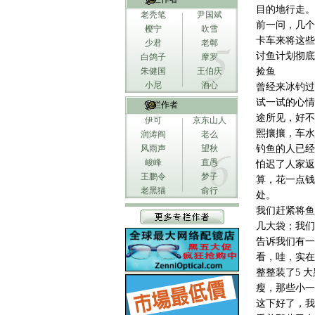
目的地行走。
老秃笔
尹国斌
前一问，几个
樱宁
吹雪
卡车来将这些
少君
老郸
讨鱼计划彻底
白鸽子
摩罗
朱健国
王伯庆
捡鱼
小尼
酒心
曾经来冰钓过
试一试的心情
专栏作者
途所见，好不
伊可
京东山人
熙攘攘，车水
润涛阎
老么
风雨声
望秋
钓鱼的人已经
峻峰
直愚
怕迟了人家返
王鹏令
梦子
算，花一点钱
老黑猫
俞行
处。
我们赶紧将鱼
几大袋；我们
告诉我们有一
看，哇，实在
整整装了5 
瘦，那些小一
这下好了，我