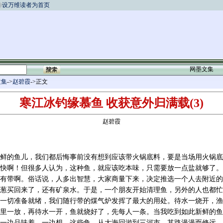
设万维读者为首页
网墨文集
文集
->
赵碧霞
->正文
寒江冰钓缘慕鱼 收获意外归满载(3)
赵碧霞
鲜的鱼儿，我们都后悔事前没有想到应该带火锅底料，要是当场用火锅底
快啊！但很多人认为，这种鱼，就应该吃本味，只需要放一点盐就够了。
有带啊。俗话说，人多出智慧，大家商量下来，决定推选一个人去附近的
葱买回来了，还有矿泉水。于是，一个朋友开始清理鱼，另外的人也都忙
一切准备就绪，我们随行带的煤气炉发挥了最大的用处。待水一烧开，渔
里一放，再待水一开，鱼就烧好了，先每人一条。当我吃到如此新鲜的鱼
一边品味着，一边想，这些鱼，从大海回游到三河市，其路漫漫而修远，