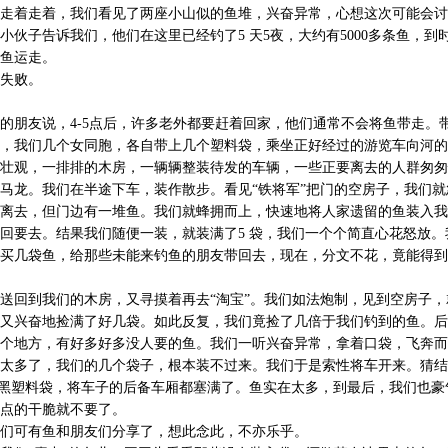
走着走着，我们看见了两座小山似的鱼堆，兴奋异常，心想这次可能会讨
小伙子告诉我们，他们在这里已经钓了5 天5夜，大约有5000多条鱼，到
鱼运走。
失败。
的朋友说，4-5点后，许多老外都要赶着回家，他们通常不会将鱼带走。
，我们几个女同胞，各自带上几个塑料袋，乘坐正好经过的游览车向河的
壮观，一排排的木房，一辆辆整装待发的车辆，一些正要离去的人群匆匆
马龙。我们在半途下车，装作散步。看见“铁将军”把门的空房子，我们就
离去，但门边有一堆鱼。我们就蜂拥而上，快速地将人家遗留的鱼装入我
回要去。结果我们随便一装，就装满了5 袋，我们一个个简直心花怒放。
买几袋鱼，给那些未能来钓鱼的朋友带回去，现在，分文不花，竟能得到
送回到我们的木房，又寻摸着再去“淘宝”。我们如法炮制，见到空房子，
又兴奋地捡满了好几袋。如此反复，我们竟捡了几倍于我们钓到的鱼。后
个地方，有好多好多没人要的鱼。我们一听兴奋异常，拿着口袋，飞奔而
太多了，我们的几个袋子，根本装不过来。我们于是索性将车开来。猜结
大黑塑料袋，将车子的后备车厢都塞满了。鱼实在太多，到最后，我们也豪
点的干脆就不要了。
们可有鱼和朋友们分享了，想此念此，不亦乐乎。