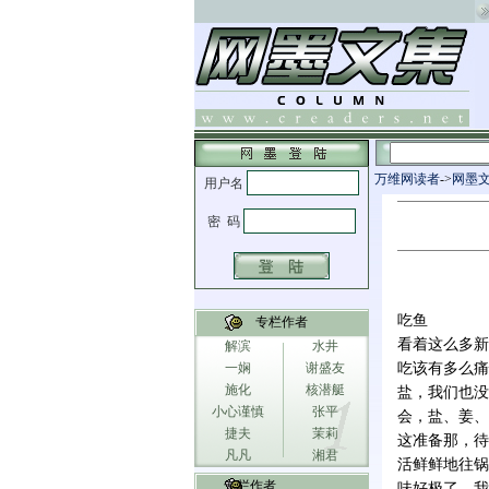
万维网读者
->
网墨
吃鱼
专栏作者
看着这么多新
解滨
水井
一娴
谢盛友
吃该有多么痛
施化
核潜艇
盐，我们也没
小心谨慎
张平
会，盐、姜、
捷夫
茉莉
这准备那，待
凡凡
湘君
活鲜鲜地往锅
专栏作者
味好极了。我