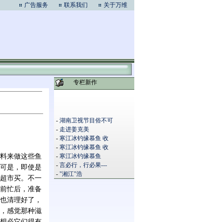
广告服务
联系我们
关于万维
专栏新作
-
湖南卫视节目俗不可
-
走进姜克美
-
寒江冰钓缘慕鱼 收
-
寒江冰钓缘慕鱼 收
料来做这些鱼
-
寒江冰钓缘慕鱼
-
言必行，行必果---
可是，即使是
-
"湘江"浩
超市买。不一
前忙后，准备
也清理好了，
，感觉那种滋
想必它们得有