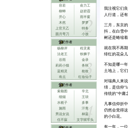
容若
俞力工
我注视它们良
柳蝉
赵碧霞
人行道，还有
开心
雨半窗
木然
梦梦
三月，东京的
上官天乙
特务
抖，在白雪中
圆月弯刀
小放
树还是蜷缩着
专栏作者
就在我不再期
杨柳岸
程灵素
法老王
铁狮子
绯红的花朵儿
谷雨
金录
不知是哪一年
莉莉小猫
务秋
土地上，它们
蓝精灵
枚枚
有点
红妆仙子
对瑞典人来说
专栏作者
绵，是信仰“l
索额图
辛北
传统的“中庸
细烟
王琰
水栀子
多事
凡事信仰折中
施雨
汗青
仍然会觉得这
男说女说
林蓝
的小白花。
任不寐
文字狱牢头
有一年，一位
专栏作者