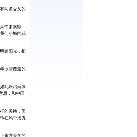
有两条交叉的
风中萧索颤
我们小城的花
明媚阳光，把
年冰雪覆盖的
如此妖冶而缠
的意思，和中国
样的美艳，但
铃在风中摇曳
上东方美学的