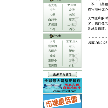
一课：《美丽
老秃笔
尹国斌
描写那种惊心
樱宁
吹雪
少君
老郸
天气暖和的时
白鸽子
摩罗
客，我们像老
朱健国
王伯庆
则就是循环。
小尼
酒心
专栏作者
－－－－－－
伊可
京东山人
原载 2010-0
润涛阎
老么
风雨声
望秋
峻峰
直愚
王鹏令
梦子
老黑猫
俞行