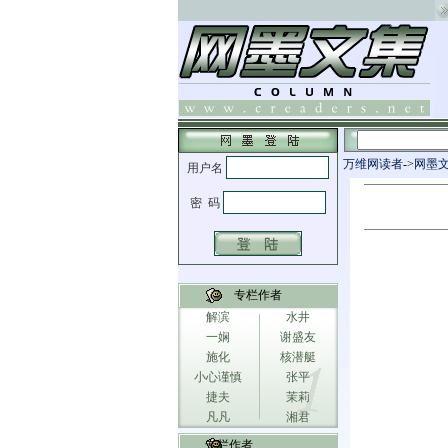
万维网读者
->
网墨
专栏作者
解滨
水井
一娴
谢盛友
施化
核潜艇
小心谨慎
张平
捷夫
茉莉
凡凡
湘君
专栏作者