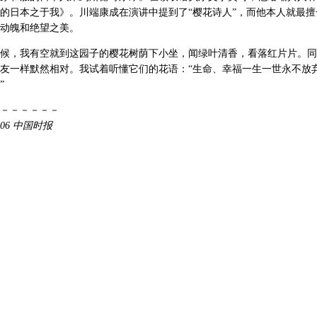
的日本之于我》。川端康成在演讲中提到了“樱花诗人”，而他本人就最擅
动魄和绝望之美。
候，我有空就到这园子的樱花树荫下小坐，闻绿叶清香，看落红片片。同
友一样默然相对。我试着听懂它们的花语：“生命、幸福一生一世永不放
”
－－－－－－
4-06 中国时报