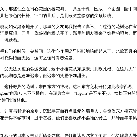
久，那些伫立在街心花园的樱花树。一共是十株，围成一个圆圈，圈中间
几把绿色的长椅。它们的背后，是北欧教堂静穆的尖顶塔楼。
樱花如火如荼地开了，那里的女友向我报告了喜讯。而这边的花树还在寒
沉思冥想。四月，华盛顿的樱花开了，那里的朋友寄来了灿烂的照片。而
，沉默着。
望它们的时候，突然间，这街心花园噼里啪啦地喧闹起来了。北欧五月的
衬托得艳丽无比，这街区顿时青春焕发。
，受无法抗拒的命运支配，这十株樱花从东瀛来到北欧扎根。在这片大半
的花期总是姗姗迟来，但迟来的笑靥倍加甜美。
，这种奇异的花树，来自东方的神秘。这种东方之花开得如此轰轰烈烈，
agom”的瑞典人不习惯的。在瑞典文中，“lagom”是不多不少、恰恰正好
之道”比较相似。
、适度与和谐的原则，沉默寡言而有点孤僻的瑞典人，会惊叹东方樱花异
花开得不够节制，过于喧嚣。他们更喜欢娇小柔雅的铃兰，那种如串串风
穿和服的日本人来到斯德哥尔摩。在领取诺贝尔文学奖时，他给瑞典人补