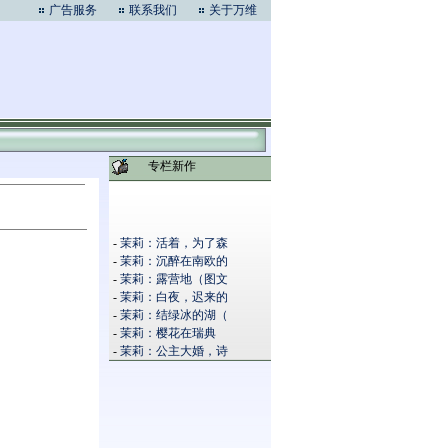
广告服务
联系我们
关于万维
专栏新作
-
茉莉：活着，为了森
-
茉莉：沉醉在南欧的
-
茉莉：露营地（图文
-
茉莉：白夜，迟来的
-
茉莉：结绿冰的湖（
-
茉莉：樱花在瑞典
-
茉莉：公主大婚，诗