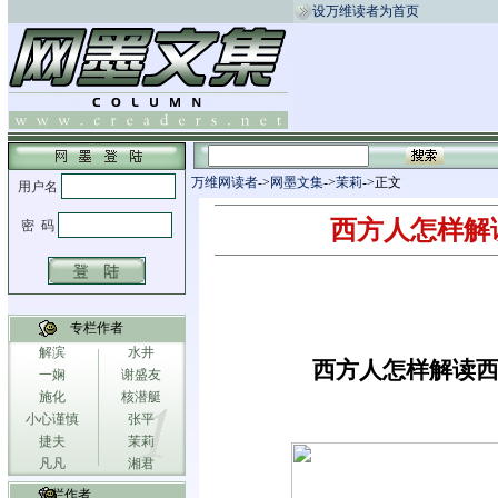
设万维读者为首页
万维网读者
->
网墨文集
->
茉莉
->正文
西方人怎样解
专栏作者
解滨
水井
西方人怎样解读
一娴
谢盛友
施化
核潜艇
小心谨慎
张平
捷夫
茉莉
凡凡
湘君
专栏作者