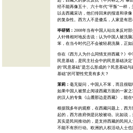
起，西藏人的多次反抗（中共称之为“暴
经不能再像五十、六十年代“平叛”一样
以去西藏采访，他们传回来的报道和录像
的复杂性。西方人不是傻瓜，人家是有思
毕研韬：
2008年当有中国人站出来反
人针锋相对地反击说：认为中国人被洗脑
笨，在当今时代已不会被轻易洗脑，正如
你在《西方人为什么同情支持西藏？》中
民意基础，是民主社会中的民意基础决定
的“民意基础”是怎么形成的？民意基础
基础”的可塑性究竟有多大？
茉莉：
毫无疑问，中国人不笨，而且很聪
如果中国人被禁止阅读西藏方面的一家之
的汉人的专集《山麓那边是西藏》，能在
根据我多年的观察，在西藏问题上，西方
起的，西方政府倒是比较被动。比如说，
其实是民间推动的，是支持西藏的民间人
不能不有所行动。欧洲的人权活动人士也