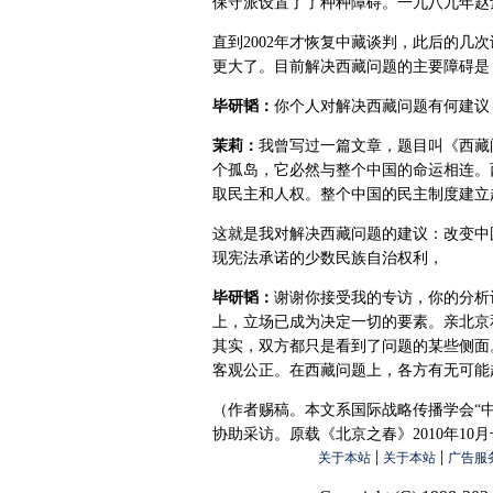
保守派设置了了种种障碍。一九八九年赵
直到2002年才恢复中藏谈判，此后的几
更大了。目前解决西藏问题的主要障碍是
毕研韬：
你个人对解决西藏问题有何建议
茉莉：
我曾写过一篇文章，题目叫《西藏
个孤岛，它必然与整个中国的命运相连。
取民主和人权。整个中国的民主制度建立
这就是我对解决西藏问题的建议：改变中
现宪法承诺的少数民族自治权利，
毕研韬：
谢谢你接受我的专访，你的分析
上，立场已成为决定一切的要素。亲北京
其实，双方都只是看到了问题的某些侧面
客观公正。在西藏问题上，各方有无可能
（作者赐稿。本文系国际战略传播学会“
协助采访。原载《北京之春》2010年10
|
|
关于本站
关于本站
广告服