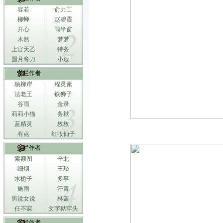
容若
俞力工
柳蝉
赵碧霞
开心
雨半窗
木然
梦梦
上官天乙
特务
圆月弯刀
小放
专栏作者
杨柳岸
程灵素
法老王
铁狮子
谷雨
金录
莉莉小猫
务秋
蓝精灵
枚枚
有点
红妆仙子
专栏作者
索额图
辛北
细烟
王琰
水栀子
多事
施雨
汗青
男说女说
林蓝
任不寐
文字狱牢头
专栏作者