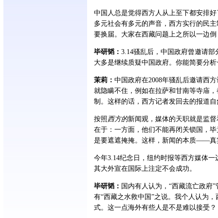
中国人总是觉得西方人从上至下都安排好
多元社会有多元的声音，西方实行的民主
要换届。大家在西藏问题上之所以一边倒
毕研韬：
3.14骚乱后，中国政府曾邀请
大多是继续质疑中国政府。你能简要分析
茉莉：
中国政府在2008年骚乱后邀请
就隐瞒不住，例如在拉萨和甘南等寺庙，
制。这样的话，西方记者发回去的报道自
按照
西方的
新闻观，媒体的天职就是监督
在于：一方面，他们不能再闭关锁国，毕
是要遮遮掩掩。这样，新闻的本质——真
今年3.14纪念日，纽约时报等西方媒体
其大外宣在国际上注定不会成功。
毕研韬：
国内有人认为，“西藏流亡政府”
有“西藏之水救中国”之说。我个人认为
式。这一点海外有些人是不是难以接受？