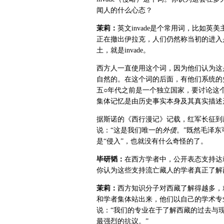
闻人的什么心态？
茉莉：
英文invade是个常用词，比如英
正在撤出伊拉克，人们仍然称当初的进入是
土，就是invade。
西方人一直使用这个词，因为他们认为这是
自然的。在这个词的后面，有他们系统的史实
五○年代之前是一个独立国家，要讨论这
集体记忆是由历史事实本身及其真实描述
据斯诺的《西行漫记》记载，红军长征到
说：“这是我们唯一的
外债
。”既然毛泽东
是“侵入”，也就没有什么奇怪的了。
毕研韬：
在西方学者中，公开表态支持达
你认为这些支持流亡藏人的学者真正了解
茉莉：
西方知识分子对西藏了解得越多，就
和学者集体站出来，他们以自己的学术专
说：“我们的专业在于了解西藏的过去与
最强烈的抗议。”