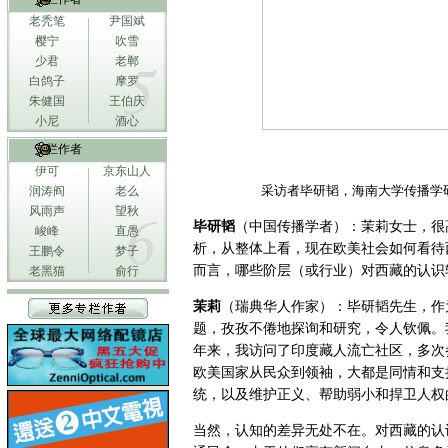
老秃笔
尹国斌
樱宁
吹雪
少君
老郸
白鸽子
摩罗
朱健国
王伯庆
小尼
酒心
专栏作者
伊可
京东山人
采访者毕研韬，海南大学传播学
润涛阎
老么
风雨声
望秋
毕研韬
（中国传播学者）：茉莉女士，很
峻峰
直愚
析，从整体上看，现在欧美社会如何看待
王鹏令
梦子
而言，哪些阶层（或行业）对西藏的认识
老黑猫
俞行
茉莉
（瑞典华人作家）：毕研韬先生，作
题，孜孜不倦地探询和研究，令人钦佩。我
年来，我访问了印度藏人流亡社区，多次
欧美国家从民众到领袖，大都是同情和支
统，以及维护正义、帮助弱小和捍卫人权
当然，认知的差异无处不在。对西藏的认