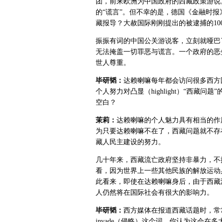
团，前来欧洲为中国政府的西藏政策游说
的“谎言”。但不幸的是，德国《金融时
藏报导？大赦国际刚刚提出的被逮捕的10
振振有词的中国公关游说客，立刻就哑巴
无法掩盖一切罪恶与谎言。一个政府的恶
世人尊重。
毕研韬：
达赖喇嘛每年都会访问很多西方
个人努力对凸显（highlight）“西藏
空白？
茉莉：
达赖喇嘛的个人魅力具有相当的作
为只要达赖喇嘛不在了，西藏问题就不存
藏人民主建设的努力。
几十年来，西藏流亡政府坚持非暴力，不
看，因为世界上一些其他民族的解放运动
此看来，即使在达赖喇嘛身后，由于西藏
人仍然将在国际社会有很大的影响力。
毕研韬：
西方媒体在报道西藏话题时，常常
invade（侵略）这个词。你认为这会在