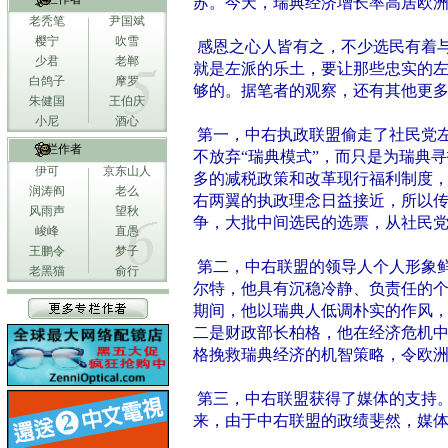
苏。今天，瑞典经济增长率高居欧
老秃笔
尹国斌
樱宁
吹雪
感恩之心人皆有之，不少选民有着
少君
老郸
就是左派的乐土，要让那些忠实的
白鸽子
摩罗
够的。据笔者的观察，还有其他更
朱健国
王伯庆
小尼
酒心
第一，中右执政联盟偷走了社民党左
专栏作者
不放弃“瑞典模式”，而只是为瑞典
伊可
京东山人
多的减税政策和改革现行福利制度
润涛阎
老么
右两翼的执政理念日益接近，所以
风雨声
望秋
争，大批中间选民的选票，从社民
峻峰
直愚
王鹏令
梦子
第二，中右联盟的领导人个人形象
老黑猫
俞行
尔特，他具有沉稳冷静、负责任的
期间，他以瑞典人低调朴实的作风
二是财政部长柏格，他在经济危机
格挽救瑞典经济的机智策略，令欧
第三，中右联盟获得了媒体的支持
来，由于中右联盟的政绩斐然，媒