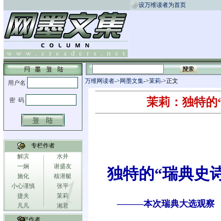
设万维读者为首页
万维网读者
->
网墨文集
->
茉莉
->正文
茉莉：独特的
专栏作者
解滨
水井
一娴
谢盛友
独特的“瑞典史
施化
核潜艇
小心谨慎
张平
捷夫
茉莉
———本次瑞典大选观察
凡凡
湘君
专栏作者