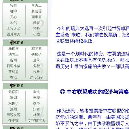
容若
俞力工
柳蝉
赵碧霞
开心
雨半窗
木然
梦梦
今年的瑞典大选再一次引起世界瞩目
上官天乙
特务
圆月弯刀
小放
主盛会”来临。我们前去投票所，把
党联盟将继续执政。
专栏作者
杨柳岸
程灵素
这是一个划时代的转变。右翼的连续
法老王
铁狮子
党在政坛上不再具有优势地位。那
谷雨
金录
莉莉小猫
务秋
遇历史上最为惨痛的失败？一部以
蓝精灵
枚枚
有点
红妆仙子
专栏作者
◎ 中右联盟成功的经济与策略
索额图
辛北
细烟
王琰
水栀子
多事
施雨
汗青
作为选民，笔者投票给中右联盟的
男说女说
林蓝
济危机的深渊。两年前，由美国次
任不寐
文字狱牢头
陷不景气之中，由于执政联盟领导
专栏作者