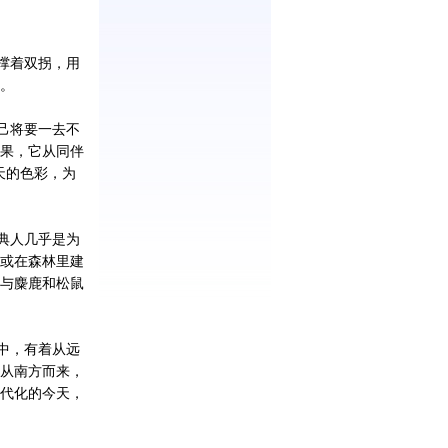
撑着双拐，用
。
己将要一去不
果，它从同伴
天的色彩，为
典人几乎是为
或在森林里建
与麋鹿和松鼠
中，有着从远
从南方而来，
代化的今天，