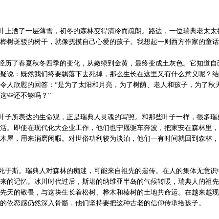
上洒了一层薄雪，初冬的森林变得清冷而疏朗。路边，一位瑞典老太太
桦树斑驳的树干，就像抚摸自己心爱的孩子。我想起一则西方作家的童话
历了春夏秋冬四季的变化，从嫩绿到金黄，最终变成土灰色。它知道自
疑说：既然我们终要飘落下去死掉，那么生长在这里又有什么意义呢？结
令人欣慰的回答：“是为了太阳和月亮，为了树荫、老人和孩子，为了秋
这些还不够吗？”
子所表达的生命观，正是瑞典人灵魂的写照。和那些叶子一样，很多瑞
活。即使在现代化大企业工作，他们也宁愿驱车奔波，把家安在森林里，
木屋，用来消磨闲暇。对世俗功利较为淡泊，他们一有时间就回到森林，
于斯。瑞典人对森林的痴迷，可能来自祖先的遗传。在人的集体无意识
来的记忆。冰川时代过后，斯堪的纳维亚半岛的气候转暖，瑞典人的祖先
先天的敬畏，与这块生长着松树、桦木和榛树的土地共命运。在越来越现
的依恋感仍然深入骨髓，他们坚持要把这种古老的信仰传承给孩子。