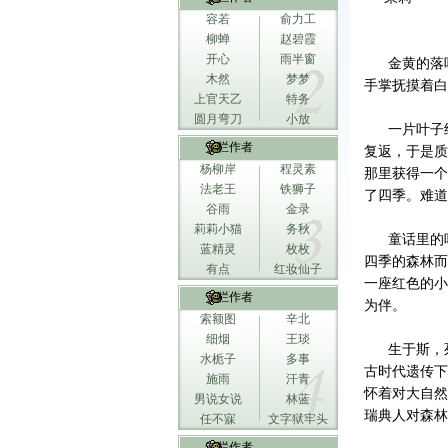
容若
俞力工
柳蝉
赵碧霞
开心
雨半窗
金黄的落叶
木然
梦梦
手掌抚摸着白
上官天乙
特务
圆月弯刀
小放
一片叶子经
专栏作者
复返，于是质
杨柳岸
程灵素
那里获得一个
法老王
铁狮子
了四季。难道
谷雨
金录
莉莉小猫
务秋
童话里的叶
蓝精灵
枚枚
四季的森林而
有点
红妆仙子
一座红色的小
专栏作者
为伴。
索额图
辛北
细烟
王琰
生于斯，死
水栀子
多事
古时代遗传下
施雨
汗青
怀着对大自然
男说女说
林蓝
瑞典人对森林
任不寐
文字狱牢头
专栏作者