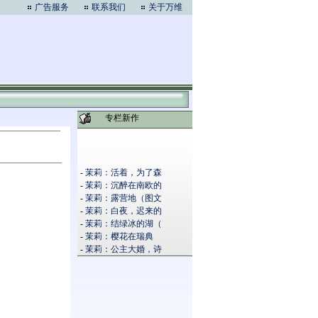
广告服务
联系我们
关于万维
专栏新作
-
茉莉：活着，为了森
-
茉莉：沉醉在南欧的
-
茉莉：露营地（图文
-
茉莉：白夜，迟来的
-
茉莉：结绿冰的湖（
-
茉莉：樱花在瑞典
-
茉莉：公主大婚，诗