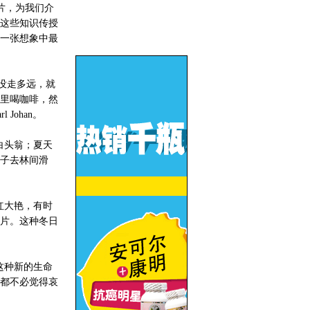
片，为我们介
这些知识传授
一张想象中最
没走多远，就
里喝咖啡，然
ohan。
白头翁；夏天
子去林间滑
红大艳，有时
片。这种冬日
这种新的生命
都不必觉得哀