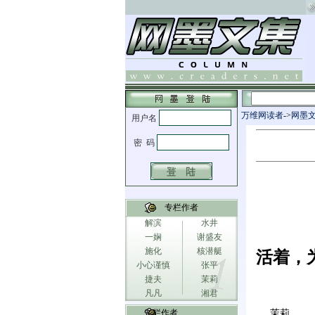
万维网读者
->
网墨
专栏作者
解滨
水井
一娴
谢盛友
施化
核潜艇
活着，
小心谨慎
张平
捷夫
茉莉
凡凡
湘君
专栏作者
茉莉