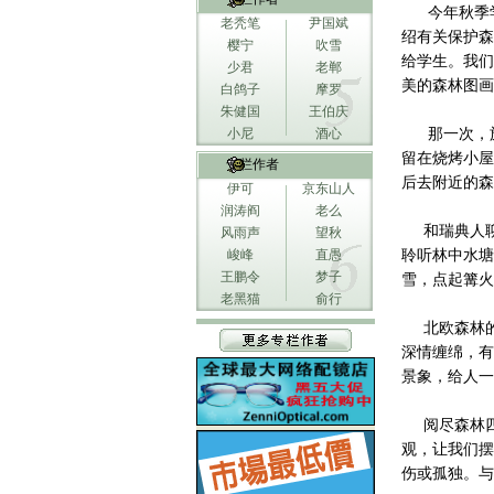
今年秋季学
老秃笔
尹国斌
绍有关保护森
樱宁
吹雪
给学生。我们
少君
老郸
美的森林图画
白鸽子
摩罗
朱健国
王伯庆
小尼
酒心
那一次，旅
留在烧烤小屋
专栏作者
后去附近的森
伊可
京东山人
润涛阎
老么
和瑞典人聊
风雨声
望秋
峻峰
直愚
聆听林中水塘
王鹏令
梦子
雪，点起篝火
老黑猫
俞行
北欧森林的
深情缠绵，有
景象，给人一
阅尽森林四
观，让我们摆
伤或孤独。与