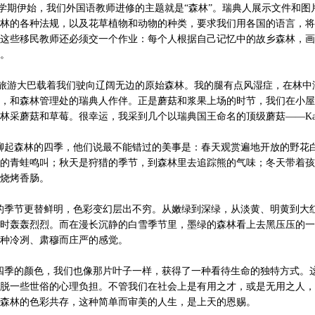
期伊始，我们外国语教师进修的主题就是“森林”。瑞典人展示文件和图
林的各种法规，以及花草植物和动物的种类，要求我们用各国的语言，将
这些移民教师还必须交一个作业：每个人根据自己记忆中的故乡森林，画
。
游大巴载着我们驶向辽阔无边的原始森林。我的腿有点风湿症，在林中
，和森林管理处的瑞典人作伴。正是蘑菇和浆果上场的时节，我们在小屋
林采蘑菇和草莓。很幸运，我采到几个以瑞典国王命名的顶级蘑菇——Karl J
起森林的四季，他们说最不能错过的美事是：春天观赏遍地开放的野花
的青蛙鸣叫；秋天是狩猎的季节，到森林里去追踪熊的气味；冬天带着孩
烧烤香肠。
季节更替鲜明，色彩变幻层出不穷。从嫩绿到深绿，从淡黄、明黄到大
时轰轰烈烈。而在漫长沉静的白雪季节里，墨绿的森林看上去黑压压的一
种冷冽、肃穆而庄严的感觉。
季的颜色，我们也像那片叶子一样，获得了一种看待生命的独特方式。
脱一些世俗的心理负担。不管我们在社会上是有用之才，或是无用之人，
森林的色彩共存，这种简单而审美的人生，是上天的恩赐。