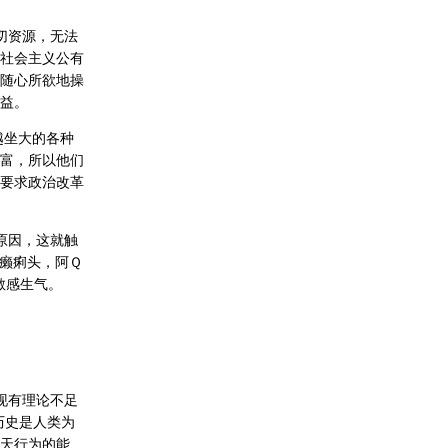
切资源，无法
社会主义公有
随心所欲地操
益。
越坐大的各种
富，所以他们
要求政治改革
原因，这就触
癞痢头，阿Ｑ
敏感生气。
现有理论不足
历史是人类为
天行为的能