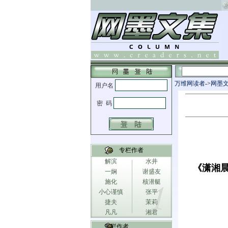
万维网读者
->
网墨
专栏作者
解滨
水井
《潇湘晨
一娴
谢盛友
施化
核潜艇
小心谨慎
张平
捷夫
茉莉
凡凡
湘君
专栏作者