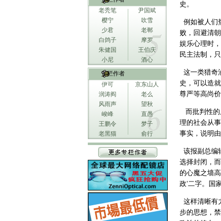
史。
老秃笔
尹国斌
樱宁
吹雪
例如被人们
少君
老郸
败，回避清朝
白鸽子
摩罗
娱乐心理时，
朱健国
王伯庆
民主法制，只
小尼
酒心
这一类猎奇
专栏作者
史，可以造就
伊可
京东山人
尊严等高尚价
润涛阎
老么
风雨声
望秋
而批判性的
峻峰
直愚
理的社会从事
王鹏令
梦子
事实，说明由
老黑猫
俞行
该报副总编
选择封闭，而
的心魔之墙高
政’二字。国
这样清晰有
步的思想，禁