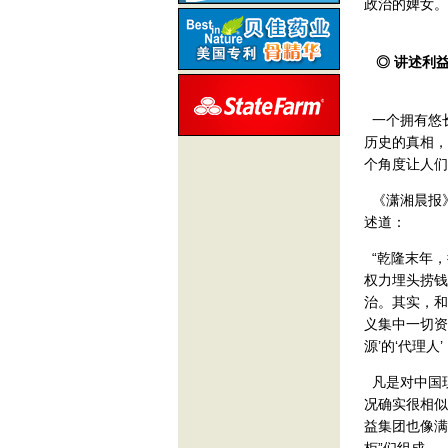
政治的婢女。
◎ 讲述利
一个拥有悠
历史的真相，
个角度让人们
《潇湘晨报》
述道：
“乾隆末年，
权力埋头捞钱
治。其实，和
义集中一切资
源’的‘代理人
凡是对中国
况确实很相似
益集团也像满