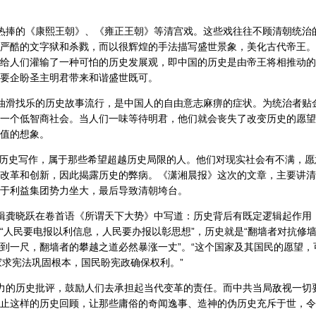
热捧的《康熙王朝》、《雍正王朝》等清宫戏。这些戏往往不顾清朝统治
严酷的文字狱和杀戮，而以很辉煌的手法描写盛世景象，美化古代帝王。
给人们灌输了一种可怕的历史发展观，即中国的历史是由帝王将相推动的
要企盼圣主明君带来和谐盛世既可。
油滑找乐的历史故事流行，是中国人的自由意志麻痹的症状。为统治者贴
一个低智商社会。当人们一味等待明君，他们就会丧失了改变历史的愿望
值的想象。
历史写作，属于那些希望超越历史局限的人。他们对现实社会有不满，愿
改革和创新，因此揭露历史的弊病。《潇湘晨报》这次的文章，主要讲清
于利益集团势力坐大，最后导致清朝垮台。
辑龚晓跃在卷首语《所谓天下大势》中写道：历史背后有既定逻辑起作用
“人民要电报以利信息，人民要办报以彰思想”，历史就是“翻墙者对抗修墙
到一尺，翻墙者的攀越之道必然暴涨一丈”。“这个国家及其国民的愿望，
家求宪法巩固根本，国民盼宪政确保权利。”
力的历史批评，鼓励人们去承担起当代变革的责任。而中共当局敌视一切
止这样的历史回顾，让那些庸俗的奇闻逸事、造神的伪历史充斥于世，令