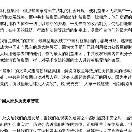
有利益集团，但那些国家有民主法制的社会环境，使利益集团无法集中一
策和发展战略。而中共利益集团却和满清利益集团一脉相承，他们所谓的
够利用权力掠夺一切可以掠夺的资源。一党专制的政治制度，使他们能够
策，在中国的经济、行政和法律等政策的制定上，尽量符合他们的最大利
我爸是李刚”的狂言，最典型地反映了中国利益集团的可恶与丑陋。越来
成为中国走向民主的最大绊脚石，因为太子党们已经利用权力获得巨额财
人民用选票去制约他们。作为最大的利益集团，中共政权对国内知识分子
像满清官僚集团一样，对要求变法维新的士人进行冷酷无情的镇压。
湘晨报》的文章揭露清朝利益集团，解说腐败是导致历朝历代覆灭的根本
处，中共利益集团自动对号入座。这令人想起鲁迅笔下的阿Ｑ。因为生过
亮的，所以他最忌讳别人说“灯”、说“光秃秃”，人家一说这些，他就特别
中国人应从历史求智慧
》此文给我们的启发是，当我们在现实的迷雾之中感到困惑不安之时，当
乱的社会事实时，历史会告诉我们所在的方位。正如亚里士多德所说：“
经验，一旦我们丧失了这种基本的教育或训练，就等于失去了判断自己今