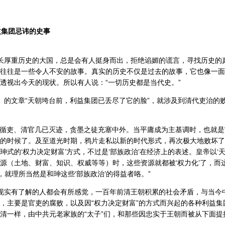
益集团忌讳的史事
长厚重历史的大国，总是会有人挺身而出，拒绝谄媚的谎言，寻找历史的
往往是一些令人不安的故事。真实的历史不仅是过去的故事，它也像一面
透视出今天的现状。所以有人说：“一切历史都是当代史。”
的文章“天朝垮台前，利益集团已丢尽了它的脸”，就涉及到清代吏治的
循吏、清官几已灭迹，贪墨之徒充塞中外。当平庸成为主基调时，也就是
的时候了。及至道光时期，鸦片走私以新的时代形式，再次极大地败坏了
珅式的‘权力决定财富’方式，不过是‘部族政治’在经济上的表述。皇帝以‘天
源（土地、财富、知识、权威等等）时，这些资源就都被‘权力化’了，而这
’，就理所当然是和珅这些‘部族政治’的得益者咯。”
现实有了解的人都会有所感觉，一百年前清王朝积累的社会矛盾，与当今
，主要是官吏的腐败，以及因“权力决定财富”的方式而兴起的各种利益集
清一样，由中共元老家族的“太子”们，和那些因忠实于王朝而被从下面提