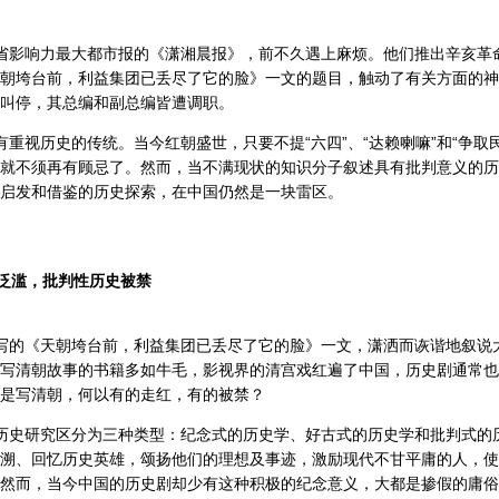
影响力最大都市报的《潇湘晨报》，前不久遇上麻烦。他们推出辛亥革命
朝垮台前，利益集团已丢尽了它的脸》一文的题目，触动了有关方面的神
被叫停，其总编和副总编皆遭调职。
重视历史的传统。当今红朝盛世，只要不提“六四”、“达赖喇嘛”和“争取
就不须再有顾忌了。然而，当不满现状的知识分子叙述具有批判意义的历
启发和借鉴的历史探索，在中国仍然是一块雷区。
泛滥，批判性历史被禁
写的《天朝垮台前，利益集团已丢尽了它的脸》一文，潇洒而诙谐地叙说
写清朝故事的书籍多如牛毛，影视界的清宫戏红遍了中国，历史剧通常也
是写清朝，何以有的走红，有的被禁？
历史研究区分为三种类型：纪念式的历史学、好古式的历史学和批判式的
溯、回忆历史英雄，颂扬他们的理想及事迹，激励现代不甘平庸的人，使
然而，当今中国的历史剧却少有这种积极的纪念意义，大都是掺假的庸俗