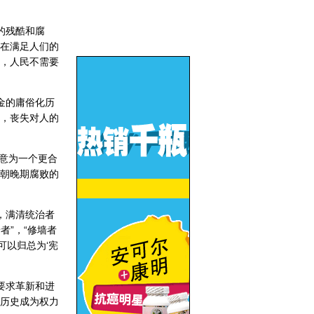
的残酷和腐
在满足人们的
，人民不需要
金的庸俗化历
，丧失对人的
意为一个更合
朝晚期腐败的
，满清统治者
者”，“修墙者
可以归总为‘宪
要求革新和进
历史成为权力