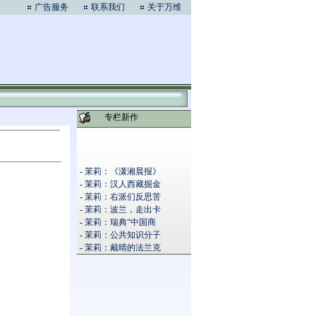
广告服务
联系我们
关于万维
专栏新作
-
茉莉：《潇湘晨报》
-
茉莉：汉人西藏掘金
-
茉莉：右派们反思苦
-
茉莉：波兰，走出卡
-
茉莉：瑞典“中国商
-
茉莉：公共知识分子
-
茉莉：戴晴的法兰克