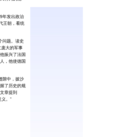
9年发出政治
代王朝，看统
个问题。读史
立庞大的军事
他振兴了法国
人，他使德国
缝隙中，披沙
握了历史的规
文章提到
义。”