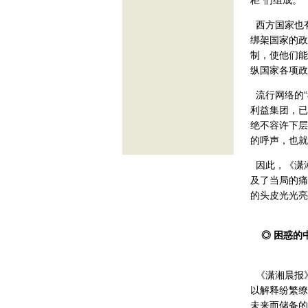
柜”们组成。
西方国家也
绑架国家的政
制，使他们能
纵国家各项政
流行网络的“
利益集团，已
绝不容许下层
的呼声，也就
因此，《潇
及了当局的痛
的头皮光光亮
◎ 困惑的
《潇湘晨报
以解释纷繁缭
未来而储备的