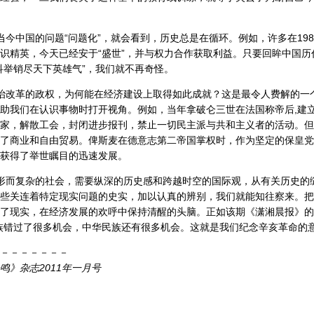
今中国的问题“问题化”，就会看到，历史总是在循环。例如，许多在198
识精英，今天已经安于“盛世”，并与权力合作获取利益。只要回眸中国历
科举销尽天下英雄气”，我们就不再奇怪。
治改革的政权，为何能在经济建设上取得如此成就？这是最令人费解的一
助我们在认识事物时打开视角。例如，当年拿破仑三世在法国称帝后,建
家，解散工会，封闭进步报刊，禁止一切民主派与共和主义者的活动。但
了商业和自由贸易。俾斯麦在德意志第二帝国掌权时，作为坚定的保皇党
获得了举世瞩目的迅速发展。
形而复杂的社会，需要纵深的历史感和跨越时空的国际观，从有关历史的
些关连着特定现实问题的史实，加以认真的辨别，我们就能知往察来。把
了现实，在经济发展的欢呼中保持清醒的头脑。正如该期《潇湘晨报》的
族错过了很多机会，中华民族还有很多机会。这就是我们纪念辛亥革命的意
－－－－－－－
鸣》杂志2011年一月号