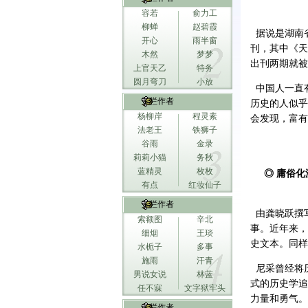
容若
俞力工
柳蝉
赵碧霞
据说是湖南省
开心
雨半窗
刊，其中《天
木然
梦梦
出刊两期就
上官天乙
特务
圆月弯刀
小放
中国人一直有
专栏作者
历史的人似乎
杨柳岸
程灵素
会发现，富有
法老王
铁狮子
谷雨
金录
莉莉小猫
务秋
蓝精灵
枚枚
◎ 庸俗化
有点
红妆仙子
专栏作者
由龚晓跃撰
索额图
辛北
事。近年来，
细烟
王琰
史文本。同样
水栀子
多事
施雨
汗青
尼采曾经将
男说女说
林蓝
式的历史学追
任不寐
文字狱牢头
力量和勇气。
专栏作者