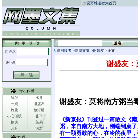
设万维读者为首页
万维网读者
->
网墨文集
->
谢盛友
->正文
谢盛友：
专栏作者
解滨
水井
谢盛友：莫将南方粥当
一娴
谢盛友
施化
核潜艇
小心谨慎
张平
《新京报》刊登过一篇散文《南
捷夫
茉莉
粥，来自南方大地，刚端到桌子
凡凡
湘君
有一颗勇敢的心，在冷的夜里，
专栏作者