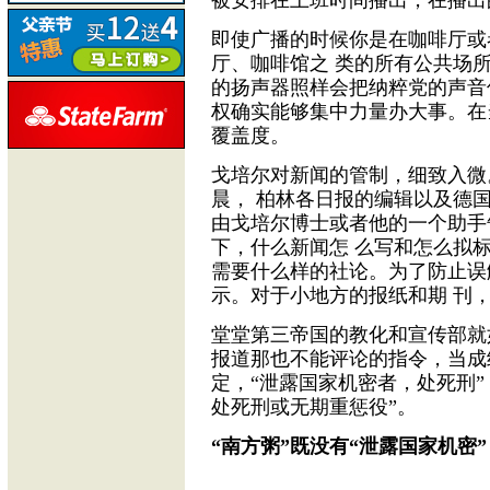
被安排在上班时间播出，在播出
即使广播的时候你是在咖啡厅或
厅、咖啡馆之 类的所有公共场
的扬声器照样会把纳粹党的声音
权确实能够集中力量办大事。在
覆盖度。
戈培尔对新闻的管制，细致入微
晨， 柏林各日报的编辑以及德
由戈培尔博士或者他的一个助手
下，什么新闻怎 么写和怎么拟
需要什么样的社论。为了防止误
示。对于小地方的报纸和期 刊
堂堂第三帝国的教化和宣传部就
报道那也不能评论的指令，当成
定，“泄露国家机密者，处死刑
处死刑或无期重惩役”。
“南方粥”既没有“泄露国家机密