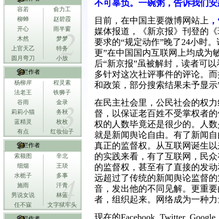
不可辜负。一碗粥，告诉我们安
容若
俞力工
柳蝉
赵碧霞
目前，在中国主要微博网站上
，
开心
雨半窗
媒体报道，《新京报》刊登的《
木然
梦梦
要求的“规定动作”晚了24小时。
上官天乙
特务
更”在中国国内互联网上均成为
圆月弯刀
小放
后“新京报”虽被解封，读者可以
专栏作者
多针对这次社评事件的评论。而
杨柳岸
程灵素
和政策，部分搜索结果未予显示
法老王
铁狮子
在民主社会里，公民社会的权力
谷雨
金录
莉莉小猫
务秋
督，以保证老百姓不受掌权者的
蓝精灵
枚枚
权的人数毕竟还是很少的。人数
有点
红妆仙子
就是新闻舆论自由。有了新闻自
真正的监督权。从互联网诞生以
专栏作者
的实践来看，有了互联网，民众
索额图
辛北
细烟
王琰
的监督权，甚至有了直接的发动
水栀子
多事
远超过了传统的新闻舆论监督的
施雨
汗青
音，发出他的不同见解。更重要
男说女说
林蓝
者，组织起来。网络成为一种力
任不寐
文字狱牢头
现在的Facebook, Twitter, 
专栏作者