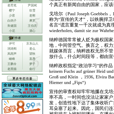
个真正有新闻自由的国家，应该
老秃笔
尹国斌
樱宁
吹雪
戈培尔（Paul Joseph Goeb
少君
老郸
称为“宣传的天才”，以铁腕捍
白鸽子
摩罗
名言“谎言重复一千次就成为真理”（德文：Ma
朱健国
王伯庆
wiederholen, damit sie zur Wahrh
小尼
酒心
专栏作者
纳粹德国常常被人贬为极权国家
伊可
京东山人
地，中间管空气。换言之，权力
润涛阎
老么
就媒体而言，纳粹政权无所不管
风雨声
望秋
放什么，什么时间段等，都由宣
峻峰
直愚
王鹏令
梦子
纳粹政权指定“政治学习”的作品
老黑猫
俞行
keinem Fuchs auf grüner Heid und 
Groß und Klein ，1936, Elvir
Hiemer und „Fips“)
宣传的审查权却牢牢地攥在戈培
率不高，一时间也没法让家家户
发，创造性地下达了集体收听广
耳朵塞了起来。因此，国民们连