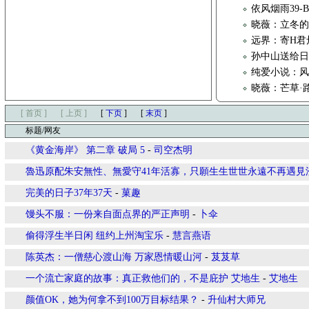
依风烟雨39-
晓薇：立冬
远界：寄H君
孙中山送给
纯爱小说：风云
晓薇：芒草·
[ 首页 ]
[ 上页 ]
[
下页
]
[
末页
]
标题/网友
《黄金海岸》 第二章 破局 5
-
司空杰明
魯迅原配朱安無性、無愛守41年活寡，只願生生世世永遠不再遇見
完美的日子37年37天
-
菓趣
馒头不服：一份来自面点界的严正声明
-
卜伞
偷得浮生半日闲 纽约上州淘宝乐
-
慧言燕语
陈英杰：一僧慈心渡山海 万家恩情暖山河
-
芨芨草
一个流亡家庭的故事：真正救他们的，不是庇护 艾地生
-
艾地生
颜值OK，她为何拿不到100万目标结果？
-
升仙村大师兄