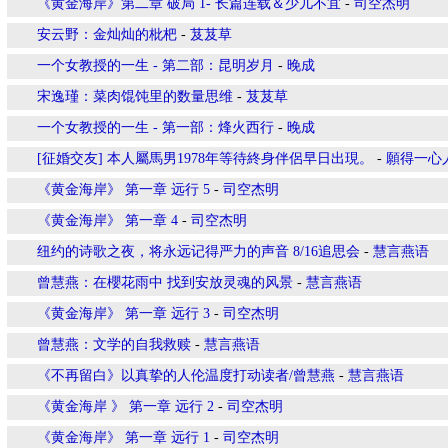
《黄金海岸》第二章 破局 1- 长篇连载＆少儿不宜
-
司空杰明
安云野：金灿灿的枇杷
-
芨芨草
一个女教授的一生 - 第二部：昆明岁月
-
晚成
宋逸瑾：菜肉馄饨里的数量思维
-
芨芨草
一个女教授的一生 - 第一部：烽火西行
-
晚成
[征婚交友] 本人屬馬男1978年等待終身伴侶早日出現。
-
願得一心
《黄金海岸》 第一章 远行 5
-
司空杰明
《黄金海岸》 第一章 4
-
司空杰明
纽约的诗歌之夜，将永远记得严力的声音 8/16追思会
-
慧言燕语
曾慧燕：在櫻花雨中 找到安放灵魂的风景
-
慧言燕语
《黄金海岸》 第一章 远行 3
-
司空杰明
曾慧燕：文学的自我救赎
-
慧言燕语
《不再留白》以真挚的人伦温度打动读者/曾慧燕
-
慧言燕语
《黄金海岸 》 第一章 远行 2
-
司空杰明
《黄金海岸》 第一章 远行 1
-
司空杰明