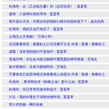
杜海玲：从《乙女欧巴桑》到《还历笑容》
-
芨芨草
趙倩：八坂神社前的等待
-
芨芨草
我不是白月光：中国女性的国际口碑为何急转直下？
-
远古的风
杜海玲：我妈又会打电话了
-
芨芨草
让我怎么不想她?
-
万湖小舟1
从旧案看俗语：最毒妇人心与无毒不丈夫 作者：陈康
-
每條街上
裘索：没有雪的纽约不是纽约
-
芨芨草
灵魂共鸣：在社会与政治裂隙中重思爱的神学根基
-
艾地生
除夕夜独白：生命与孤独同在
-
艾地生
不要拿自己的思考模式来衡量他人的想法 作者：陈康
-
每條街上
杜海玲 ：黑泽明自传《蛤蟆之油》是什么油
-
芨芨草
杜海玲：在日常里安放诗和远方
-
芨芨草
行云：我的外婆生于清朝光绪年间
-
芨芨草
四十岁的她
-
枫叶纷扬