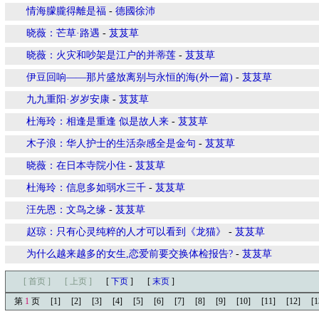
情海朦朧得離是福
-
德國徐沛
晓薇：芒草·路遇
-
芨芨草
晓薇：火灾和吵架是江户的并蒂莲
-
芨芨草
伊豆回响——那片盛放离别与永恒的海(外一篇)
-
芨芨草
九九重阳·岁岁安康
-
芨芨草
杜海玲：相逢是重逢 似是故人来
-
芨芨草
木子浪：华人护士的生活杂感全是金句
-
芨芨草
晓薇：在日本寺院小住
-
芨芨草
杜海玲：信息多如弱水三千
-
芨芨草
汪先恩：文鸟之缘
-
芨芨草
赵琼：只有心灵纯粹的人才可以看到《龙猫》
-
芨芨草
为什么越来越多的女生,恋爱前要交换体检报告?
-
芨芨草
[ 首页 ]
[ 上页 ]
[
下页
]
[
末页
]
第
1
页
[1]
[2]
[3]
[4]
[5]
[6]
[7]
[8]
[9]
[10]
[11]
[12]
[1