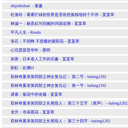
shijizhizhan:
-
菓趣
杜海玲：看看忙碌的世界是否依然孤独地转个不停
-
芨芨草
林诚一：杨贵妃与別嬪的词源追溯
-
芨芨草
平凡人生
-
Rondo
张石：不招蜂 不惹蝶的紫阳花
-
芨芨草
心弦瑟瑟思华年
-
墨明
加善：日本老人工作的乐趣
-
芨芨草
彩虹
-
谷渊01
双林奇案录第四部之神女复仇记： 第二节
-
bafeng1202
双林奇案录第四部之神女复仇记： 第一节
-
bafeng1202
裘索：菊花中的丧服
-
芨芨草
双林奇案录第四部之长尾怪人： 第三十五节 （尾声）
-
bafeng1202
龙升：寺庙观花
-
芨芨草
双林奇案录第四部之长尾怪人： 第三十四节
-
bafeng1202