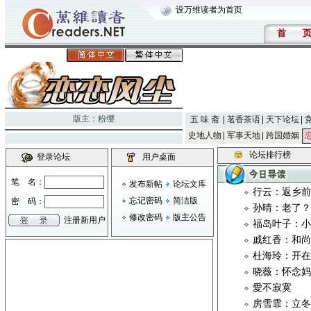
设万维读者为首页
首
版主：
粉缨
五 味 斋
茗香茶语
天下论坛
史地人物
军事天地
跨国婚姻
论坛排行榜
登录论坛
用户桌面
笔 名：
发布新帖
论坛文库
行云：返乡
忘记密码
简洁版
密 码：
孙晴：老了
修改密码
版主公告
注册新用户
福岛叶子：
戚红香：和
杜海玲：开
晓薇：怀念
愛不寂寞
房雪霏：立