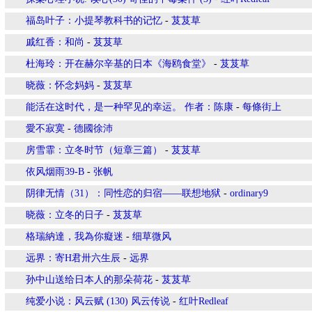
福岛叶子：小提琴教科书的记忆
-
芨芨草
戚红香：和尚
-
芨芨草
杜海玲：开在赫尔辛基的日本《海鸥食堂》
-
芨芨草
晓薇：怀念妈妈
-
芨芨草
能活在这时代，是一种罕见的幸运。 作者：陈康
-
每條街上
愛不寂寞
-
德國徐沛
房雪霏：立冬时节（短章三篇）
-
芨芨草
依风烟雨39-B
-
张帆
阴律无情（31）：同性恋的归宿——联想地狱
-
ordinary9
晓薇：立冬的日子
-
芨芨草
格瑞納達，我為你癡迷
-
细草微风
远界：寄H君卅六生辰
-
远界
孙中山送给日本人的那朵荷花
-
芨芨草
纯爱小说：风云赋 (130) 风云传说
-
红叶Redleaf