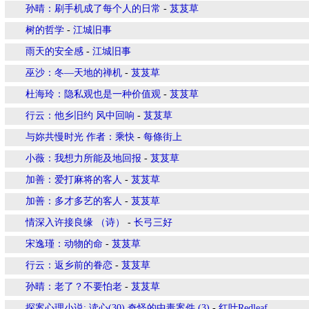
孙晴：刷手机成了每个人的日常
-
芨芨草
树的哲学
-
江城旧事
雨天的安全感
-
江城旧事
巫沙：冬—天地的禅机
-
芨芨草
杜海玲：隐私观也是一种价值观
-
芨芨草
行云：他乡旧约 风中回响
-
芨芨草
与妳共慢时光 作者：乘快
-
每條街上
小薇：我想力所能及地回报
-
芨芨草
加善：爱打麻将的客人
-
芨芨草
加善：多才多艺的客人
-
芨芨草
情深入许接良缘 （诗）
-
长弓三好
宋逸瑾：动物的命
-
芨芨草
行云：返乡前的眷恋
-
芨芨草
孙晴：老了？不要怕老
-
芨芨草
探案心理小说: 读心(30) 奇怪的中毒案件 (3)
-
红叶Redleaf