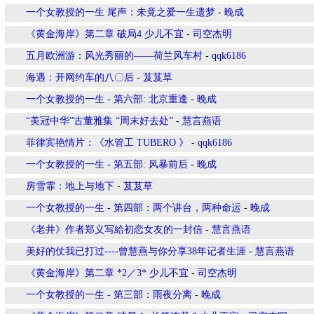
一个女教授的一生 尾声：未竟之爱一生遗梦
-
晚成
《黄金海岸》第二章 破局4 少儿不宜
-
司空杰明
五月欧洲游：风光秀丽的——荷兰风车村
-
qqk6186
海遇：开网约车的八〇后
-
芨芨草
一个女教授的一生 - 第六部: 北京重逢
-
晚成
“美冠中华”古董雅集 “周末好去处”
-
慧言燕语
菲律宾艳情片：《水管工 TUBERO 》
-
qqk6186
一个女教授的一生 - 第五部: 风暴前后
-
晚成
房雪霏：地上与地下
-
芨芨草
一个女教授的一生 - 第四部：两个讲台，两种命运
-
晚成
《老井》作者郑义写給初恋女友的一封信
-
慧言燕语
美好的仗我已打过----曾慧燕与你分享38年记者生涯
-
慧言燕语
《黄金海岸》第二章 *2／3* 少儿不宜
-
司空杰明
一个女教授的一生 - 第三部：雨夜分离
-
晚成