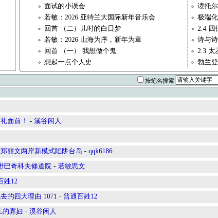
面试的小误会
读托尔
若敏：2026 亚特兰大国际新年音乐会
极端化
回首 （二）儿时的白日梦
2.4 
若敏：2026 山海为序，新年为章
诗与诗
回首 （一） 我想做个鬼
2.3 
想起一点个人史
勃兰登
按笔名搜索
彩礼面前！
-
溪谷闲人
穿郑丽文两岸新模式陷阱台岛
-
qqk6186
进巴奇科夫修道院
-
若敏思文
百姓12
的四大理由 1071
-
普通百姓12
儿的寡妇
-
溪谷闲人