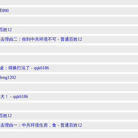
890
百姓12
境去理由二：你到中共环境不可
-
普通百姓12
敲桌：得换打法了
-
qqk6186
feng1202
家犬！
-
qqk6186
百姓12
境去理由一：中共环境住房，食
-
普通百姓12