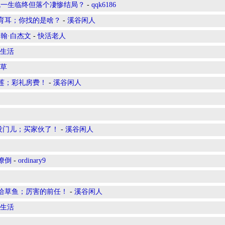
流一生临终但落个凄惨结局？
-
qqk6186
教育耳；你找的是啥？
-
溪谷闲人
翰·白杰文
-
快活老人
生活
草
金莲；彩礼房费！
-
溪谷闲人
没门儿；买家伙了！
-
溪谷闲人
潦倒
-
ordinary9
败给草鱼；厉害的前任！
-
溪谷闲人
生活