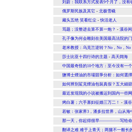
刘蔚：我联系方式发表9个月了，没有
俄罗斯民族及其它
-
北极雪橇
藏头五绝 笑看红尘
-
快活老人
骂题；没整进去算不算一炮？
-
溪谷闲
孔子像为何会雕刻在美国最高法院的
老米教授：乌克兰逆转？No，No，No
莎士比亚十四行诗的主题
-
高天阔海
中国最奇怪的10个地方：至今没有一
鹽博士煙油的市場競爭分析：如何選
如何辨別鯊克煙油包裝真假？五大細
最近发现我的小说被搬运到国内一些
烤白薯；六手寡妇征婚三万二！
-
溪谷
若敏：张家界3，潘多拉世界，山从海
那一天，你起得很早—————写给
翻译之难.难于上青天；两腿不一般长