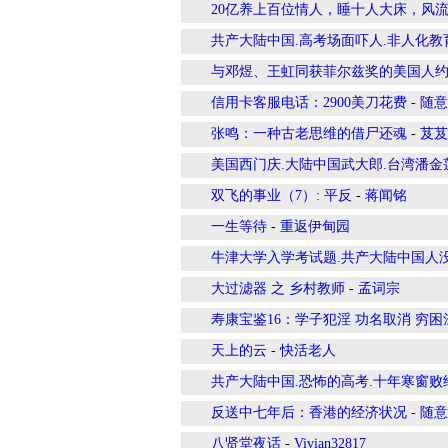
20亿养上百位情人，睡十人大床，风
共产大陆中国.高考场面吓人.非人化
与邓煜、王虹同获菲尔兹奖的美国人约
信用卡客服电话：2900美刀花费
-
随意
张鸣：一种古老思维的借尸还魂
-
芨芨
美国西门庆.大陆中国武大郎.台湾潘
双飞的事业（7）: 平反
-
蒋闻铭
一生等待
-
重返伊甸园
牛津大学入学考试题.共产大陆中国人
大过滤器 之 乡村教师
-
孟词宗
寿康宝鉴16：学子犯淫 功名取消 穷困
天上的云
-
快活老人
共产大陆中国.恐怖的高考.十年寒窗
反送中七年后：香港的经济状况
-
随意
八贤堂夜话
-
Vivian32817