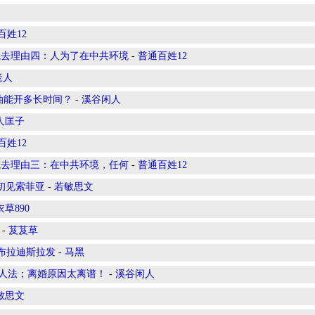
百姓12
境去理由四：人为了在中共环境
-
普通百姓12
老人
油能开多长时间？
-
溪谷闲人
人匡子
百姓12
境去理由三：在中共环境，任何
-
普通百姓12
初见索菲亚
-
若敏思文
草890
-
芨芨草
布拉迪斯拉发
-
马黑
好人法；离婚原因太离谱！
-
溪谷闲人
敏思文