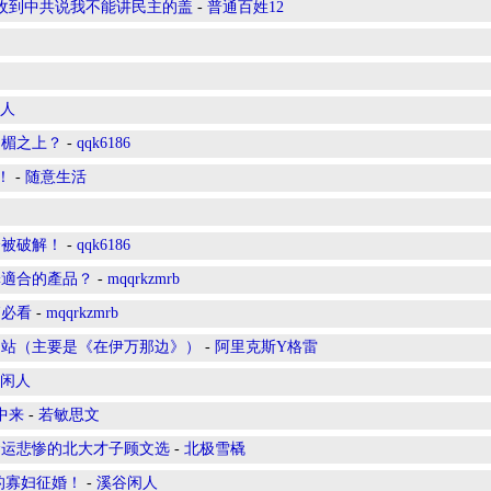
收到中共说我不能讲民主的盖
-
普通百姓12
人
门楣之上？
-
qqk6186
！
-
随意生活
个被破解！
-
qqk6186
擇適合的產品？
-
mqqrkzmrb
節必看
-
mqqrkzmrb
网站（主要是《在伊万那边》）
-
阿里克斯Y格雷
闲人
中来
-
若敏思文
命运悲惨的北大才子顾文选
-
北极雪橇
的寡妇征婚！
-
溪谷闲人