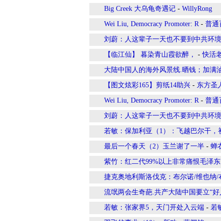
Big Creek 大乌龟奇遇记
-
WillyRong
Wei Liu, Democracy Promoter: R
-
普通
刘蔚：人这辈子一天也不要到中共环
【临江仙】 暮染青山霞欲醉，
-
快活
大陆中国人的海外风景线.晒钱；加满
【图文炫彩165】剪纸14助兴
-
东方圣
Wei Liu, Democracy Promoter: R
-
普通
刘蔚：人这辈子一天也不要到中共环
若敏：保加利亚（1）：飞越巴尔干，
最后一个春天（2）玉兰谢了一半
-
蝉衣
紫竹：红二代99%以上非常痛恨毛泽东
捷克奥地利斯洛伐克：布尔诺/维也纳/
流氓两会生奇葩.共产大陆中国要立“
若敏：张家界5，天门开处入云端
-
若