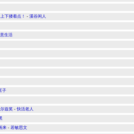
；上下搂着点！
-
溪谷闲人
意生活
匡子
菲尔兹奖
-
快活老人
黑
画来
-
若敏思文