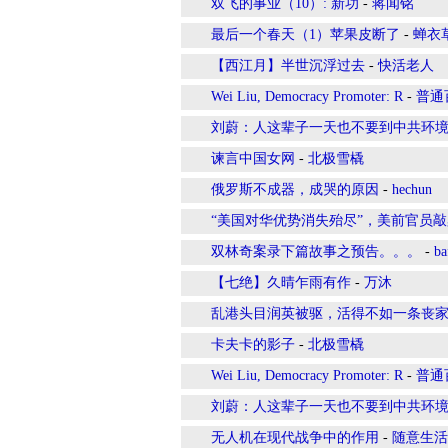
双飞的事业（10）: 新功
-
蒋闻铭
最后一个春天（1）苹果皮断了
-
蝉衣草
【西江月】半世沉浮过去
-
快活老人
Wei Liu, Democracy Promoter: R
-
普通
刘蔚：人这辈子一天也不要到中共环
谏言中国女网
-
北极雪橇
俄罗斯不成器，成哭的原因
-
hechun
“美国对华优势消失殆尽”，美前官员
双林奇案录下篇故事之预告。。。
-
ba
【七绝】久晴乍雨有作
-
万沐
乱港头目润英被驱，活得不如一条丧
卡夫卡的影子
-
北极雪橇
Wei Liu, Democracy Promoter: R
-
普通
刘蔚：人这辈子一天也不要到中共环
无人机在现代战争中的作用
-
随意生活