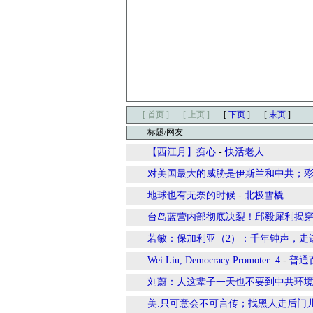
[ 首页 ]
[ 上页 ]
[
下页
]
[
末页
]
标题/网友
【西江月】痴心
-
快活老人
对美国最大的威胁是伊斯兰和中共；
地球也有无奈的时候
-
北极雪橇
台岛蓝营内部彻底决裂！邱毅犀利揭
若敏：保加利亚（2）：千年钟声，走
Wei Liu, Democracy Promoter: 4
-
普通
刘蔚：人这辈子一天也不要到中共环境去
美.只可意会不可言传；找黑人走后门