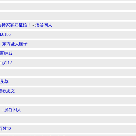
俭持家寡妇征婚！
-
溪谷闲人
k6186
-
东方圣人匡子
百姓12
百姓12
芨草
若敏思文
！
-
溪谷闲人
百姓12