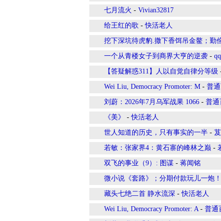
七月流火
-
Vivian32817
给王红的歌
-
快活老人
挖下深坑待虎豹.撒下香饵吊金鳌；勤
一个从青楼女子到商界大亨的逆袭
-
qq
【答疑解惑311】人以自觉自律分等级
Wei Liu, Democracy Promoter: M
-
普通
刘蔚：2026年7月乌军战果 1066
-
普通
《美》
-
快活老人
世人知道的历史，只有事实的一半
-
芨
若敏：张家界4：黄石寨的峰林之巅
-
双飞的事业（9）: 图谋
-
蒋闻铭
微小说《套路》；分期付款玩儿一炮
藏头七绝二首 静水流深
-
快活老人
Wei Liu, Democracy Promoter: A
-
普通