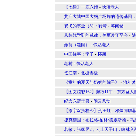
【七律】一鹿六蹄
-
快活老人
共产大陆中国大妈广场舞的遗传基因
双飞的事业（8）: 转弯
-
蒋闻铭
从韩战学到的戒律，美军遵守至今
-
随
嫩荷（题圖）
-
快活老人
中国往事：李子
-
怀斯
老树
-
快活老人
忆江南
-
北极雪橇
《童年的夏天与奶奶的院子》
-
流年梦
【图文炫彩162】剪纸11牛
-
东方圣人
纪念东野圭吾
-
闲云风动
【添字双折桂令】贺王虹、邓煜同膺
捷克德国：布拉格/柏林/德累斯顿
-
马
若敏：张家界2，云上天子山，峰林入