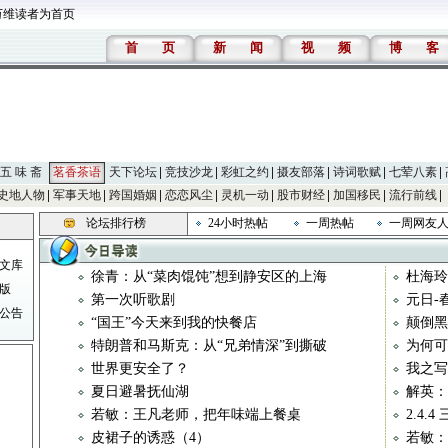
万维读者为首页
首
页
新
闻
视
频
博
客
五 味 斋
茗香茶语
天下论坛
竞技沙龙
彩虹之约
摄友部落
诗词歌赋
七荤八素
史地人物
军事天地
跨国婚姻
恋恋风尘
灵机一动
股市财经
加国移民
流行前线
论坛排行榜
24小时热帖
一周热帖
一周网友
文库
徐青：从“菜肉馄饨”想到静安区的上海
杜海玲
版
第一次听歌剧
元日-
公告
“国王”今天来到我的快餐店
颠倒黑
特朗普和马斯克：从“兄弟情深”到撕破
为何可
世界更安全了？
我之写
夏日避暑抚仙湖
解英：
若敏：王凡老师，把年味端上餐桌
2.4.
皮裙子的诱惑（4）
若敏：