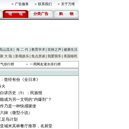
广告服务
联系我们
关于万维
论
坛
分类广告
购
物
高山流水
海 二 代
教育学术
笑林之声
健康生活
新 大 陆
影视娱乐
焦点房谈
我爱我车
美国移民
人气排行榜
一周网友灌水排行榜
：曾经有份《全日本》
春火
白讲历史（9）：民族恨
能成为另一文明的“内爆剂”？
作乃是一种快感驱使
六婶（微型小说）
4 三足鸟计划
亚城米其林餐厅推荐，名厨堂