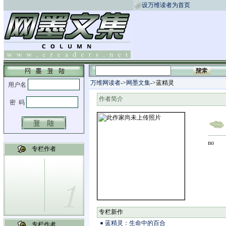
设万维读者为首页
万维网读者
->
网墨文集
->蓝精灵
作者简介
no
专栏作者
专栏新作
蓝精灵：生命中的百合
专栏作者