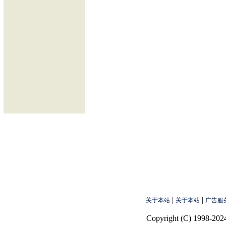
|
|
关于本站
关于本站
广告服
Copyright (C) 1998-2024