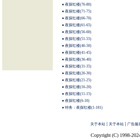
夜探红楼(76-80)
夜探红楼(71-75)
夜探红楼(66-70)
夜探红楼(61-65)
夜探红楼(56-60)
夜探红楼(51-55)
夜探红楼(46-50)
夜探红楼(41-45)
夜探红楼(36-40)
夜探红楼(31-35)
夜探红楼(26-30)
夜探红楼(21-25)
夜探红楼(16-20)
夜探红楼(11-15)
夜探红楼(6-10)
特务：夜探红楼(1-181)
|
|
关于本站
关于本站
广告服
Copyright (C) 1998-2024