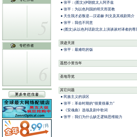
张平：(图文)伊朗犹太人阿齐兹
张平：为以色列国的明天而罢教
天生我才必叛逆—汉诺赫·列文及其戏剧简介
张平：我也不同意
(图文)从以色列话剧北京上演谈谈对译者的尊
浪迹天涯
专栏作者
张平：最难吃的饭
遥想小资当年
圣地导览
其它问题
民族主义的误区
张平：革命时期的“很黄很暴力”
《安魂曲》选场及剧中歌词
张平：我们为什么缺乏逻辑思维能力