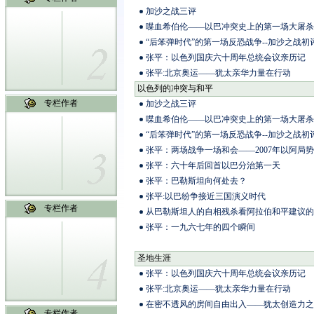
加沙之战三评
喋血希伯伦——以巴冲突史上的第一场大屠杀
“后笨弹时代”的第一场反恐战争--加沙之战初
张平：以色列国庆六十周年总统会议亲历记
张平:北京奥运——犹太亲华力量在行动
以色列的冲突与和平
专栏作者
加沙之战三评
喋血希伯伦——以巴冲突史上的第一场大屠杀
“后笨弹时代”的第一场反恐战争--加沙之战初
张平：两场战争一场和会——2007年以阿局
张平：六十年后回首以巴分治第一天
张平：巴勒斯坦向何处去？
张平:以巴纷争接近三国演义时代
专栏作者
从巴勒斯坦人的自相残杀看阿拉伯和平建议的
张平：一九六七年的四个瞬间
圣地生涯
张平：以色列国庆六十周年总统会议亲历记
张平:北京奥运——犹太亲华力量在行动
在密不透风的房间自由出入——犹太创造力之
专栏作者