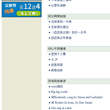
寸草难报三春晖
让爱长成树
前尘网事如烟
五味斋前一片林
五味斋红楼记
《恋恋风尘报》四月一日号
恋恋风尘年夜饭
诗心不胜慵倦
思情十三叠
七 夕
寂寞蓓蕾
新散仙歌
异域风情难译
crazy痴狂
Big big world
译Bookends, song by Simon and Garfunkel
译 Brother In Arms, by Dire Straits
One step at a time