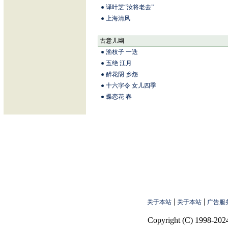
译叶芝“汝将老去”
上海清风
古意儿幽
渔枝子 一迭
五绝 江月
醉花阴 乡怨
十六字令 女儿四季
蝶恋花 春
|
|
关于本站
关于本站
广告服
Copyright (C) 1998-2024