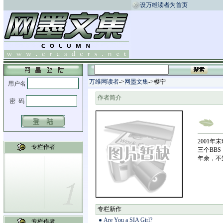
设万维读者为首页
万维网读者
->
网墨文集
->樱宁
作者简介
2001
专栏作者
三个BB
年余，不
专栏新作
Are You a SIA Girl?
专栏作者