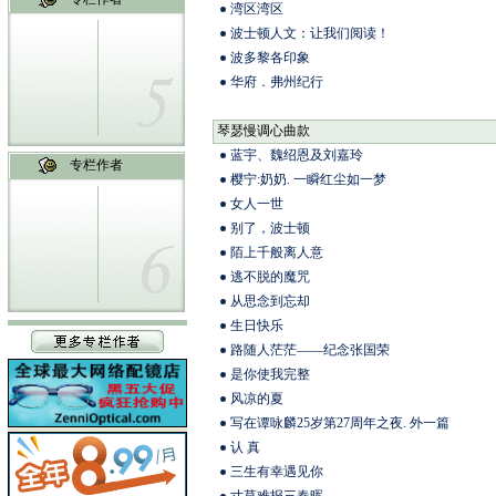
湾区湾区
波士顿人文：让我们阅读！
波多黎各印象
华府．弗州纪行
琴瑟慢调心曲款
蓝宇、魏绍恩及刘嘉玲
专栏作者
樱宁:奶奶. 一瞬红尘如一梦
女人一世
别了，波士顿
陌上千般离人意
逃不脱的魔咒
从思念到忘却
生日快乐
路随人茫茫——纪念张国荣
是你使我完整
风凉的夏
写在谭咏麟25岁第27周年之夜. 外一篇
认 真
三生有幸遇见你