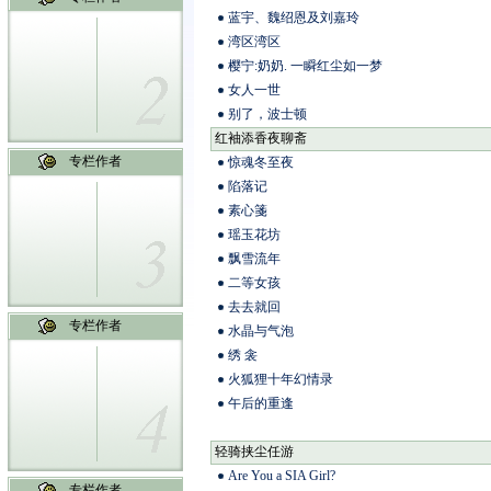
蓝宇、魏绍恩及刘嘉玲
湾区湾区
樱宁:奶奶. 一瞬红尘如一梦
女人一世
别了，波士顿
红袖添香夜聊斋
专栏作者
惊魂冬至夜
陷落记
素心箋
瑶玉花坊
飘雪流年
二等女孩
去去就回
专栏作者
水晶与气泡
绣 衾
火狐狸十年幻情录
午后的重逢
轻骑挟尘任游
Are You a SIA Girl?
专栏作者