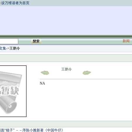
设万维读者为首页
新闻
文集
->王鹏令
王鹏令
NA
面“镜子” －－序陈小雅新著《中国牛仔》