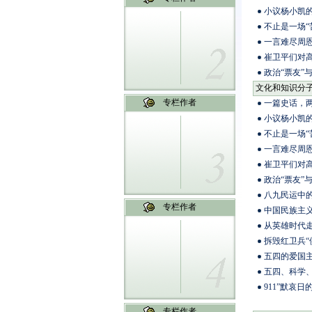
小议杨小凯
不止是一场“
一言难尽周恩
崔卫平们对
政治“票友”
文化和知识分
专栏作者
一篇史话，两
小议杨小凯
不止是一场“
一言难尽周恩
崔卫平们对
政治“票友”
八九民运中
专栏作者
中国民族主
从英雄时代走
拆毁红卫兵“
五四的爱国主
五四、科学
911”默哀日
专栏作者