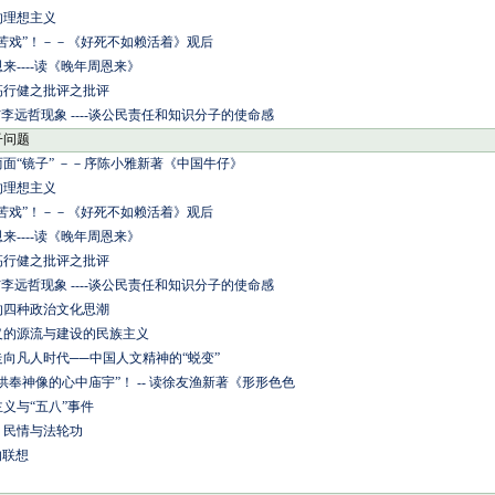
的理想主义
苦戏”！－－《好死不如赖活着》观后
来----读《晚年周恩来》
高行健之批评之批评
与李远哲现象 ----谈公民责任和知识分子的使命感
子问题
面“镜子” －－序陈小雅新著《中国牛仔》
的理想主义
苦戏”！－－《好死不如赖活着》观后
来----读《晚年周恩来》
高行健之批评之批评
与李远哲现象 ----谈公民责任和知识分子的使命感
的四种政治文化思潮
义的源流与建设的民族主义
向凡人时代──中国人文精神的“蜕变”
供奉神像的心中庙宇”！ -- 读徐友渔新著《形形色色
义与“五八”事件
、民情与法轮功
的联想