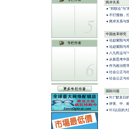
两岸关系
“邦联论”与“
不打慢独，打
两岸关系与
中国改革研究
论赵紫阳与
专栏作者
论赵紫阳与邓
八九民运与“
从新思考中国现
作为政治哲学
社会公正与社
社会公正与社
国际问题
911”默哀日
评美、中、欧
911以后的