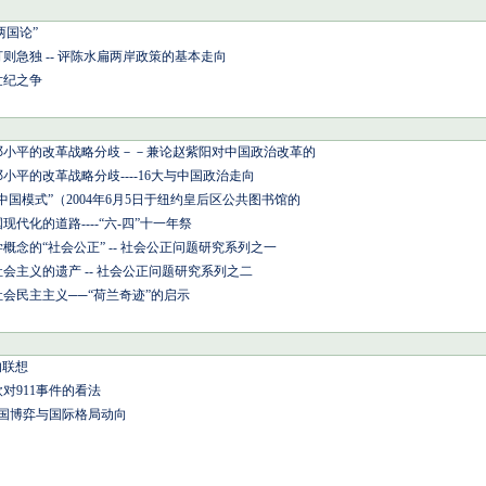
两国论”
则急独 -- 评陈水扁两岸政策的基本走向
世纪之争
邓小平的改革战略分歧－－兼论赵紫阳对中国政治改革的
小平的改革战略分歧----16大与中国政治走向
中国模式”（2004年6月5日于纽约皇后区公共图书馆的
代化的道路----“六-四”十一年祭
概念的“社会公正” -- 社会公正问题研究系列之一
会主义的遗产 -- 社会公正问题研究系列之二
会民主主义──“荷兰奇迹”的启示
的联想
对911事件的看法
大国博弈与国际格局动向