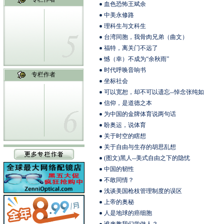
血色恐怖王斌余
中美永修路
理科生与文科生
台湾同胞，我骨肉兄弟（曲文）
福特，离关门不远了
憾（幸）不成为“余秋雨”
时代呼唤音响书
专栏作者
坐标社会
可以宽恕，却不可以遗忘--悼念张纯如
信仰，是道德之本
为中国的金牌体育说两句话
盼奥运，说体育
关于时空的瞎想
关于自由与生存的胡思乱想
(图文)黑人--美式自由之下的隐忧
中国的韧性
不敢同情？
浅谈美国枪枝管理制度的误区
上帝的奥秘
人是地球的癌细胞