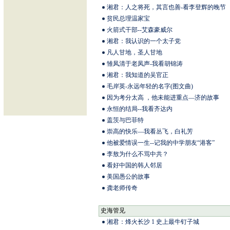
湘君：人之将死，其言也善-看李登辉的晚节
贫民总理温家宝
火箭式干部--艾森豪威尔
湘君：我认识的一个太子党
凡人甘地，圣人甘地
雏凤清于老凤声-我看胡锦涛
湘君：我知道的吴官正
毛岸英-永远年轻的名字(图文曲)
因为考分太高 ，他未能进重点—济的故事
永恒的结局--我看齐达内
盖茨与巴菲特
崇高的快乐—我看丛飞，白礼芳
他被爱情误一生--记我的中学朋友“港客”
李敖为什么不骂中共？
看好中国的韩人邻居
美国愚公的故事
龚老师传奇
史海管见
湘君：烽火长沙 1 史上最牛钉子城