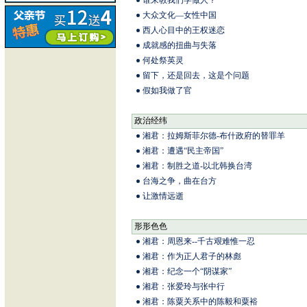
谁来教我们学做人？
大众文化—女性中国
西人心目中的王权迷恋
成就感的扭曲与失落
何处祭英灵
留下，还是回去，这是个问题
假如我做了官
政治经纬
湘君：拉姆斯菲尔德-布什政府的替罪羊
湘君：遭遇“民主帝国”
湘君：制胜之道-以北韩换台湾
台海之争，曲在台方
让激情远逝
形形色色
湘君：周恩来--千古艰难惟一忍
湘君：作为正人君子的林彪
湘君：纪念一个“阴谋家”
湘君：张爱玲与张中行
湘君：陈粟关系中的陈毅和粟裕