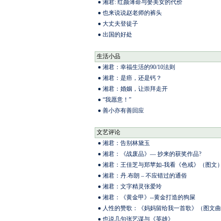
湘君: 红颜薄命与娶美女的代价
也来说说赵老师的裤头
大丈夫登徒子
出国的好处
生活小品
湘君：幸福生活的90/10法则
湘君：是癌，还是钙？
湘君：婚姻，让崇拜走开
“我愿意！”
善小亦有善回应
文艺评论
湘君：告别林黛玉
湘君：《战废品》— 抄来的获奖作品?
湘君：王佳芝与郑苹如-我看《色戒》（图文
湘君：丹.布朗 – 不应错过的通俗
湘君：文字精灵张爱玲
湘君：《黄金甲》--黄金打造的狗屎
人性的赞歌：《妈妈留给我一首歌》（图文曲
也说几句张艺谋与《英雄》