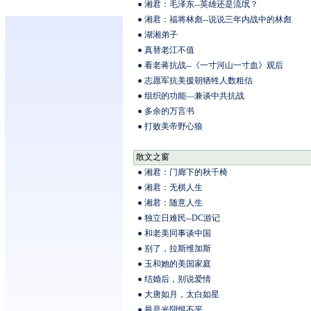
湘君：毛泽东--英雄还是流氓？
湘君：福将林彪--说说三年内战中的林彪
湖湘弟子
真替老江不值
看老蒋抗战--《一寸河山一寸血》观后
志愿军抗美援朝牺牲人数粗估
组织的功能—兼谈中共抗战
多余的万言书
打败美帝野心狼
散文之窗
湘君：门廊下的秋千椅
湘君：无棋人生
湘君：随意人生
独立日难民--DC游记
和老美同事谈中国
别了，拉斯维加斯
玉和她的美国家庭
结婚后，别说爱情
大唐如月，太白如星
最是光阴恨不平