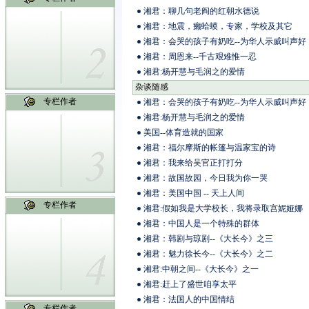
湘君：聊几句老阎的红朝水德说
湘君：地震，癞蛤蟆，专家，学校及其它
湘君：会哭的孩子有奶吃--为华人示威叫声好
湘君：周恩来--千古艰难惟一忍
湘君:杨开慧与毛润之的爱情
杂谈随感
专栏作者
湘君：会哭的孩子有奶吃--为华人示威叫声好
湘君:杨开慧与毛润之的爱情
美国--体育造就的国家
湘君：福尔摩斯的帐篷与温家宝的诗
湘君：我来给吴官正打打分
湘君：故国故园，今日我为你一哭
湘君：美国中国 -- 天上人间
专栏作者
湘君:假如我是大学校长，我将录取宫妮娅娜
湘君：中国人是一个特殊的群体
湘君：韩剧与琼剧--《大长今》之三
湘君：魅力徐长今--《大长今》之二
湘君:中朝之间--《大长今》之一
湘君:赶上了盛世咱享太平
湘君：法国人的中国情结
专栏作者