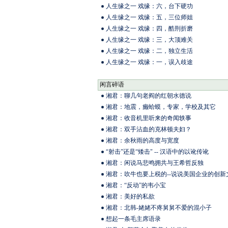
人生缘之一 戏缘：六，台下硬功
人生缘之一 戏缘：五，三位师姐
人生缘之一 戏缘：四，酷刑折磨
人生缘之一 戏缘：三，大顶难关
人生缘之一 戏缘：二，独立生活
人生缘之一 戏缘：一，误入歧途
闲言碎语
湘君：聊几句老阎的红朝水德说
湘君：地震，癞蛤蟆，专家，学校及其它
湘君：收音机里听来的奇闻轶事
湘君：双手沾血的克林顿夫妇？
湘君：余秋雨的高度与宽度
“射击”还是“矮击" -- 汉语中的以讹传讹
湘君：闲说马悲鸣拥共与王希哲反独
湘君：吹牛也要上税的--说说美国企业的创新
湘君：“反动”的韦小宝
湘君：美好的私欲
湘君：北韩-姥姥不疼舅舅不爱的混小子
想起一条毛主席语录