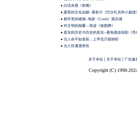
白话央视《射雕》
露骨的文化谄媚--看影片《巴尔扎克和小裁缝
都市里的碰撞--电影《Crash》观后感
对文明的颠覆—我读《狼图腾》
真实的历史与历史的真实--看电视连续剧《亮
当人命不如老鼠，上帝也只能抽彩
当人性遭遇兽性
|
|
关于本站
关于本站
广告服
Copyright (C) 1998-2024