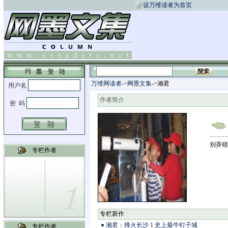
设万维读者为首页
万维网读者
->
网墨文集
->湘君
作者简介
别弄错
专栏作者
专栏新作
湘君：烽火长沙 1 史上最牛钉子城
专栏作者