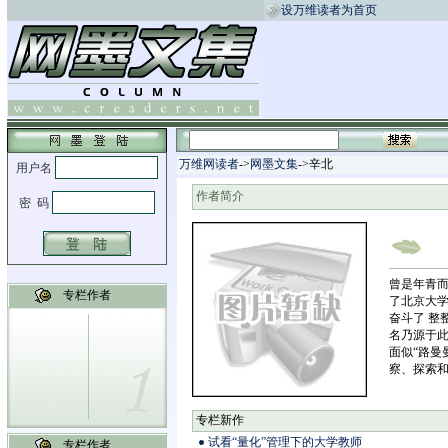
设万维读者为首页
万维网读者
->
网墨文集
->辛北
作者简介
曾是年青而
专栏作者
了北京大学
奋斗了 整
名乃源于此
面似“路曼
察、探索和
专栏新作
试看“量化”管理下的大学教师
专栏作者