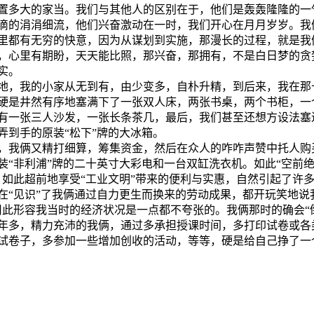
置多大的家当。我们与其他人的区别在于，他们是轰轰隆隆的一
滴的涓涓细流，他们兴奋激动在一时，我们开心在月月岁岁。我
里都有无穷的快意，因为从谋划到实施，那漫长的过程，就是我
，心里有期盼，天天能比照，那兴奋，那拥有，不是白日梦的贪
实。
地，我的小家从无到有，由少变多，自朴升精，到后来，我在那
硬是井然有序地塞满下了一张双人床，两张书桌，两个书柜，一
有一张三人沙发，一张长条茶几，最后，我们甚至还想方设法塞
弄到手的原装“松下”牌的大冰箱。
，我俩又精打细算，筹集资金，然后在众人的咋咋声赞中托人购
装“非利浦”牌的二十英寸大彩电和一台双缸洗衣机。如此“空前绝
，如此超前地享受“工业文明”带来的便利与实惠，自然引起了许
在“见识”了我俩通过自力更生而换来的劳动成果，都开玩笑地说
用此形容我当时的经济状况是一点都不夸张的。我俩那时的确会“
年多，精力充沛的我俩，通过多承担授课时间，多打印试卷或各
试卷子，多参加一些增加创收的活动，等等，硬是给自己挣了一