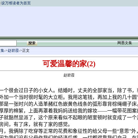
设万维读者为首页
网墨文集
文集
->
赵碧霞
->正文
可爱温馨的家(2)
赵碧霞
一个很会过日子的小女人。结婚时，丈夫的全部家当，除了书，
外加一个当时很时髦的大立柜。我用这笔钱，再加上我的几十圆
那是一张时兴的人造革赭红色嵌黄色线条的弧形靠背
棕绳
绷子床
厚厚的棉絮，上面再罩着我妈妈送给我的嫁妆――一幅带花图案
子就豁然显派了，这个原来看似不起眼的陋室顿时就变成了一个
房间，有了床，就有了家的感觉。
月，我俩除了吃穿等正常的花费和象征性的给父母一些“意思”外
因为我们没有父母作我们的经济后盾，一切都得靠我们自己。在