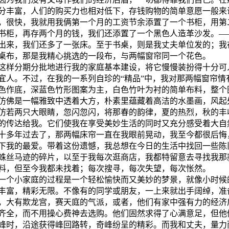
分丰富，人们的购买力也相对低下，存钱购物的简单意愿一般来
，很快，我就用我俩第一个月的工资节余添置了一个书柜，用第
书柜，再存两个月的钱，我们还添置了一个黑色人造革沙发。―
出来，我们还多了一张床。至于书桌，则是我丈夫单位发的；我
桌布，那是我精心挑选的一段布，与两幅窗帘同一个花色。
这样分期分批地进行我的家庭基本建设，将它慢慢装扮得十分可
宜人。不过，在我的一系列自珍的“精品”中，我对那两幅窗帘情
色作底，深蓝色竹形图案为主，白色竹叶为衬的简单布料，整个
仿佛是一幅雅致中透着大方，朴素里蕴藏着高洁的水墨画，风起
仿若两只大眼睛，忽闪忽闪，将那春的韵律，夏的热烈，秋的丰
的传达给我。它们使我在享受美妙生活的同时又充分感受着大自
十多年过去了，那两幅床帘一直在我眼前晃动，我至今都很后悔
下我的最爱。带着这份遗憾，我总想在今日的生活中找回一些陈
蛛丝马迹的碎片，以至于我每次逛商店，我都特留意去寻找我那
料，但至今我都未找着；每次搜寻，每次失望，每次怅然。
一个小家庭的过程是一个轻松愉快而又美妙的梦景，就像小时候的
丰富，精彩无限。不像有的同学或朋友，一上来就出手阔绰，准
，大有欺龙宫，赛天庭的气派，或者，他们有家中强有力的经济
齐全，而不用操心费神去选购。他们固然求得了心满意足，但他
峰时，沿途获得峰回路转，奇峰纷呈的精彩。而我和丈夫，量力