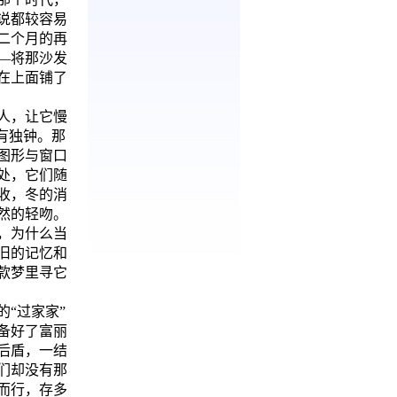
说都较容易
二个月的再
―将那沙发
在上面铺了
人，让它慢
有独钟。那
图形与窗口
处，它们随
收，冬的消
然的轻吻。
，为什么当
旧的记忆和
款梦里寻它
“过家家”
备好了富丽
后盾，一结
们却没有那
而行，存多