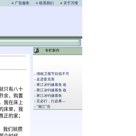
广告服务
联系我们
关于万维
专栏新作
-
湖南卫视节目俗不可
-
走进姜克美
-
寒江冰钓缘慕鱼 收
就只有八十
-
寒江冰钓缘慕鱼 收
节余，购置
-
寒江冰钓缘慕鱼
-
言必行，行必果---
。我在床上
-
"湘江"浩
的床单，我
真正的家；
，我们就攒
那个时代，