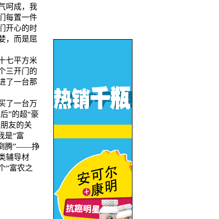
气呵成，我
们每置一件
们开心的时
婪，而是屈
十七平方米
个三开门的
进了一台那
买了一台万
后”的超“豪
多朋友的关
我是“富
倒腾”――挣
类辅导材
个“富农之