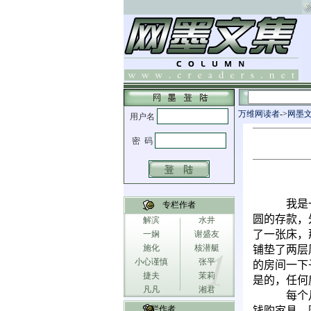
万维网读者
->
网墨
我是
专栏作者
圆的存款，
解滨
水井
了一张床，
一娴
谢盛友
施化
核潜艇
铺垫了两层
小心谨慎
张平
的房间一下
捷夫
茉莉
是的，任何
凡凡
湘君
每个
专栏作者
钱购家具，