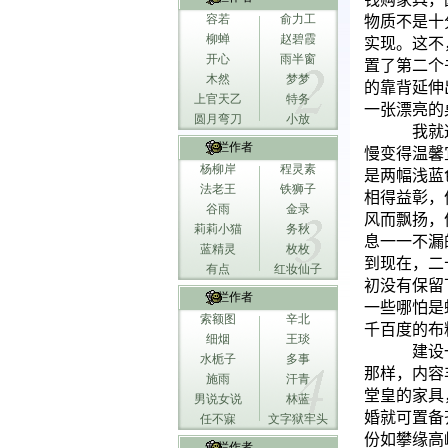
容若
俞力工
物质不是十
柳蝉
赵碧霞
实现。这不
开心
雨半窗
置了第二个
木然
梦梦
的靠背延伸
上官天乙
特务
一张漂亮的
圆月弯刀
小放
我就
专栏作者
慢变得温馨
杨柳岸
程灵素
是两幅浅蓝
法老王
铁狮子
相得益彰，
谷雨
金录
风而飘扬，
莉莉小猫
务秋
息一一不漏
蓝精灵
枚枚
到现在，二
有点
红妆仙子
初没有保留
专栏作者
一些哪怕是
索额图
辛北
千百度的布
细烟
王琰
建设
水栀子
多事
那样，内容
施雨
汗青
堂皇的家具
男说女说
林蓝
婚就可置备
任不寐
文字狱牢头
份如攀缘高
专栏作者