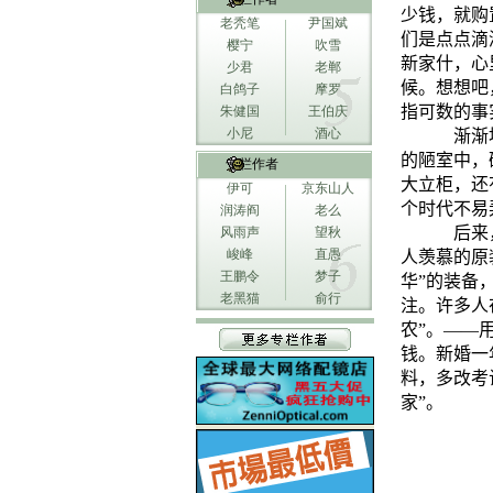
少钱，就购
老秃笔
尹国斌
们是点点滴
樱宁
吹雪
新家什，心
少君
老郸
候。想想吧
白鸽子
摩罗
指可数的事
朱健国
王伯庆
小尼
酒心
渐渐
的陋室中，
专栏作者
大立柜，还
伊可
京东山人
个时代不易
润涛阎
老么
后来
风雨声
望秋
峻峰
直愚
人羡慕的原
王鹏令
梦子
华”的装备
老黑猫
俞行
注。许多人
农”。――
钱。新婚一
料，多改考
家”。