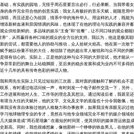
基础，有实践的园地，无怪乎周石星要言出必行，行必果断。当我带着女
身的条件完全符合他的创意实践：我女儿有极好的音乐天赋，能随意用中
演唱，而且还是心为祖国，情系中华的海外华人。用这样的人才，既能为
增添新鲜血液和异国情调的风味，也体现了在他的理论与实践的兼容并蓄
观众供给新鲜的、多品味的娱乐“主食”和“佐餐”，让不同口味的观众都能获
营养”，从而赢得各种口味的观众的全方位的支持。我以为，他这是极其聪
新的尝试，都需要他人的协助与推动，众人拾材火焰高。他在第一次敢于
赋予她以份量不轻的大任，相信除了他的超出常人敏锐和与众不同的判断
是很有信心的。实际上，正是他的这种与众不同的大胆尝试，他才能从一
争异常剧烈的舞台上站稳脚跟，至后来的稳步发展和成为业内不可多得的
近十几年的具有传奇色彩的神话人物。
我和周先生实际上只见过短短的三次面，面对面的接触和了解的机会不是
联系，有时通过电话问候一声，有时则发一个电子邮件交流一下，另外，
工作进展和他对人生、工作等的理念及其想法。通过阅读后者，我甚至还
有堪当大任的天赋外，他的文字、文化及文学的底蕴也十分令我敬佩，他
果我没有亲自体验过他的人格魅力和办事效率，如果我没有亲眼见识过他
学习地球物理专业的专才，竟然在与他专业领域完全不相干的媒介领域创
几大媒体造成“周石星现象”:在最短的时间里，使其供职的媒体营运效益
史新高。同时，我也很难想象，像他那样一个铮铮的铁血男儿，在他的博
得大气磅礴，也能描绘得柔情似水，还能让睿智的哲理灵光闪现，将多种