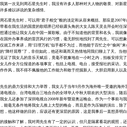
我第一次见到周石星先生时，我没有许多人那种对大人物的敬畏、对新星
许多难以诉说的复杂感情。
周石星先生时，可以用“君子相交”般的淡定和从容来概括。那应是2007年
带着在我生活的国度的歌唱界已经崭露头角的大女儿陈天灵去拜会时任深
想通过他让我女儿在中国一展歌喉。由于不知道他的背景和名头，我就像
在国外办事养成的雷厉风行的习惯，毫无胆怯地找到了周先生。可以想象
仅就工作来讲，用“日理万机”似乎都不为过，而他能于百忙之中“偷闲”来
的“降纡屈尊”了，非但如此，他还和蔼而又热情地同我们聊上了天。当他
见证了我女儿的音乐天赋后，竟毫不犹豫地在一小时之内，拍板安排完了
女儿作全方位报道的各项事宜，包括上电视、电台，接受报社的采访。见
作作风，我不得不佩服他的工作能力和敢于挖掘新人、大胆启用新人以及
先生的鼎力安排和大力举荐，我女儿于当年9月作为海外唯一受邀的海外
港电视台、台湾电视台三地合办的全球华人中秋大联欢的大型演出，随后
我女儿还参加了深圳电视台2008年新年暨迎奥运晚会。作为一个事前与
，能毫无条件地将我女儿推上大型的晚会，而且是作为压轴的演出，除了
想，他这样做的目的，应该还有更深层的原因，这是我事后一直想弄明白
的接触和了解，我对周先生有了一定的认识，但只是隔雾看花的观照，还