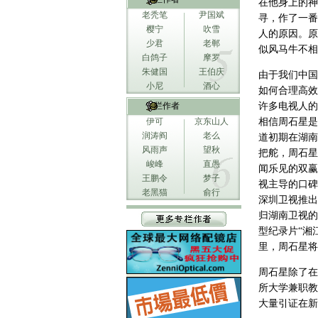
在他身上的神
老秃笔
尹国斌
寻，作了一番
樱宁
吹雪
人的原因。原
少君
老郸
似风马牛不相
白鸽子
摩罗
朱健国
王伯庆
由于我们中国
小尼
酒心
如何合理高效
专栏作者
许多电视人的
伊可
京东山人
相信周石星是
润涛阎
老么
道初期在湖南
风雨声
望秋
把舵，周石星
峻峰
直愚
闻乐见的双赢
王鹏令
梦子
视主导的口碑
老黑猫
俞行
深圳卫视推出
归湖南卫视的
型纪录片“湘
里，周石星将
周石星除了在
所大学兼职教
大量引证在新