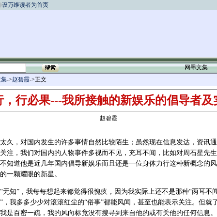
设万维读者为首页
网墨文集
文集
->
赵碧霞
->正文
行，行必果---我所接触的新娱乐的倡导者及
赵碧霞
太久，对国内发生的许多事情自然比较陌生；虽然现在信息发达，资讯通
关注，我们对国内的人物事件多视而不见，充耳不闻，比如对周石星先生
不知道他是近几年国内倡导新娱乐而且还是一位身体力行这种新概念的风
的一颗耀眼的新星。
“无知”，我每每想起来都觉得很愧疚，因为我实际上还不是那种“两耳不
”，我多多少少对滚滚红尘的“俗事”都能风闻，甚至也能表示关注。但就
我是百密一疏，我的风向标竟没有搜寻到来自他的或有关他的任何信息。