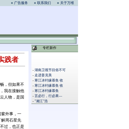
广告服务
联系我们
关于万维
专栏新作
实践者
-
湖南卫视节目俗不可
-
走进姜克美
-
寒江冰钓缘慕鱼 收
畅，但如果不
-
寒江冰钓缘慕鱼 收
，我在接触他
-
寒江冰钓缘慕鱼
-
言必行，行必果---
云人物，是国
-
"湘江"浩
闻窗外事，一
了解周石星先
不过，也正是