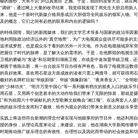
秘的面纱，大有不识“庐山真面目”之撼。于是，我回到加拿大后，就在网
“调研”；通过网上大量的收寻结果，我觉得我发现了周先生大胆启用新人
来，他是一个新时代新媒介格局形成后大胆倡导全民娱乐的领军人物。可
及的概念，它们之间有必然的联系和内在的逻辑吗？
的特殊国情，我们的新闻媒体，我们的文学艺术等多与国家的政治等因素
地利用除政治经济以外的“真空地带”，为广大电视观众提供尽可能多的文
追求或梦想，也是观众乐于看到的另外一片天地。作为在电视领域异军突
把握住了时代的脉搏，是了解大众的需求的。于是，在他辉煌的电视生涯
卫视的磨砺与“发迹”和后期荣归湖南卫视，亦或是中途加盟华娱卫视，还
都善于推陈出新，将一台台娱乐节目办得有声有色，取得了电视营运数倍
的良好效果。喜欢周石星这方面成效的读者只需上网搜寻，就可获得周石
极好的名牌栏目如“华娱剧场”、华娱“偶像剧场”、“夜来香女人”、“全明歌
的“少林功夫”、“明月万里中国心”等一系列极有档次的脍炙人口的娱乐节
周石星，又用两个创意甚丰的大动作给我们带来了无限的惊喜，那就是摄
江”和为祖国六十华诞献礼的大型歌舞文娱晚会“湘江颂”。在这两套人人盛
他的娱乐理念发挥到了极致，给作为观众的我们带来全新意义的娱乐享受
实践上将这些符合新潮的理念付诸实现与他能掌控的节目外，他还利用自
授的身份，从理论高度来论证，来建设。比如，他在湖南大学新闻传播学
时期推动推广娱乐理念的有效性、合理性以及因此而带动的社会效益和功