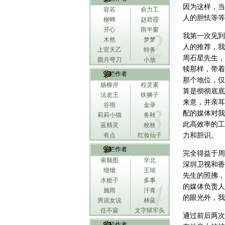
因为这样，当
容若
俞力工
人的胆怯等等
柳蝉
赵碧霞
开心
雨半窗
我第一次见到
木然
梦梦
人的推荐，我
上官天乙
特务
周石星先生，
圆月弯刀
小放
犊那样，带着
专栏作者
那个地位，仅
杨柳岸
程灵素
算是彻彻底底
法老王
铁狮子
来意，并亲耳
谷雨
金录
配的媒体对我
莉莉小猫
务秋
此高效率的工
蓝精灵
枚枚
有点
红妆仙子
力和胆识。
专栏作者
完全得益于周
索额图
辛北
深圳卫视和香
细烟
王琰
先生的照拂，
水栀子
多事
的媒体负责人
施雨
汗青
的眼光外，我
男说女说
林蓝
任不寐
文字狱牢头
通过前后两次
专栏作者