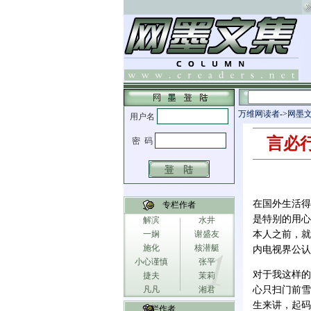
万维网读者
->
网墨
言必
在国外生活得
专栏作者
是特别的用心
解滨
水井
一娴
谢盛友
本人之前，就
施化
核潜艇
内电视界公认
小心谨慎
张平
对于我这样的
捷夫
茉莉
凡凡
湘君
心只扫门前雪
生来讲，起码
专栏作者