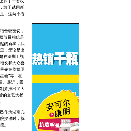
上作了一番收
，敢于试用新
是，这两个看
结合较密切，
娱节目相信是
起的新星，我
里，无论是出
是在深圳卫视
增长和大众喜
星先在华娱卫
星会”等，在
目。最近，回
制并推出了大
赞的文艺大餐
。
己作为湖南几
院授课时，就
德。