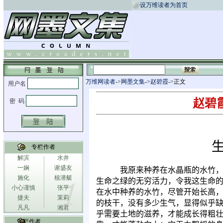
设万维读者为首页
万维网读者
->
网墨文集
->
赵碧霞
->正文
赵碧霞
专栏作者
解滨
水井
一娴
谢盛友
我原来种养在水晶瓶的水竹
施化
核潜艇
生命之绿的无穷活力，令我这生命的
小心谨慎
张平
在水中种养的水竹，尽管开始长高
捷夫
茉莉
的枝干，没有多少生气，显得似乎缺
凡凡
湘君
乎需要土地的滋养，才能成长得粗壮
专栏作者