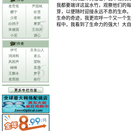
我都要端详这盆水竹，观察他们的
老秃笔
尹国斌
芽，以便随时迎接永远不息的生命
樱宁
吹雪
生命的奇迹，我更欢呼一个又一个
少君
老郸
白鸽子
摩罗
程中，我看到了生命力的强大！大
朱健国
王伯庆
小尼
酒心
专栏作者
伊可
京东山人
润涛阎
老么
风雨声
望秋
峻峰
直愚
王鹏令
梦子
老黑猫
俞行