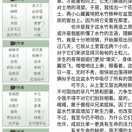
靠，才能蓬勃向上；它无力飘摇的
容若
俞力工
对土地的渴望。于是，我找出一个
柳蝉
赵碧霞
土，再小心翼翼地把水竹移种在盆
开心
雨半窗
房的窗台上。因为将它安置在那里
木然
梦梦
也许是我于这水竹有再造之
上官天乙
特务
或许是我能听懂了水竹的言语，理
圆月弯刀
小放
竹，竟是十分地领情，开始展现出
专栏作者
过几天，它就从土里冒出两个小点
杨柳岸
程灵素
对于它们来讲显得沉甸甸的土粒儿
法老王
铁狮子
余生的哥哥姐姐们更加“墩实”，身
谷雨
金录
翼双飞，噌噌地往上串；眼看着，
莉莉小猫
务秋
日一变，无时不秀，很快就出落得
蓝精灵
枚枚
俩似乎在这盆水竹中吸尽了所有的
有点
红妆仙子
可不久，从土里又冒出两枝
专栏作者
不可阻挡的非凡气势和胆量，力争
索额图
辛北
令我不得不对它们刮目相看。是的
细烟
王琰
峨峨，敢于傲视众兄弟姐妹。因了
水栀子
多事
盆水竹家庭增加了新生力量，也改
施雨
汗青
不过，我至今仍不明白，为什么它
男说女说
林蓝
任不寐
文字狱牢头
也许，成双比单一更具有生命的活
有关生命的秘密，我不懂的
专栏作者