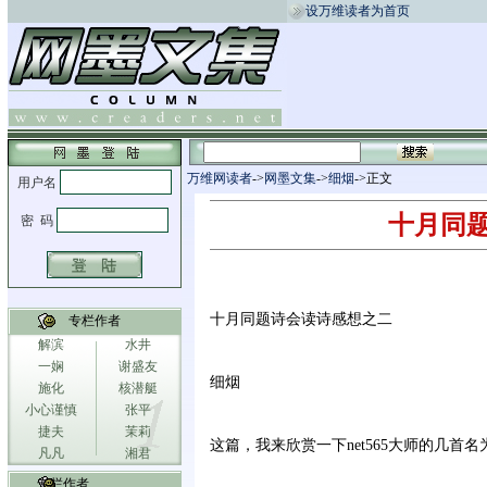
设万维读者为首页
万维网读者
->
网墨文集
->
细烟
->正文
十月同
十月同题诗会读诗感想之二
专栏作者
解滨
水井
一娴
谢盛友
细烟
施化
核潜艇
小心谨慎
张平
捷夫
茉莉
这篇，我来欣赏一下net565大师的几首名
凡凡
湘君
专栏作者