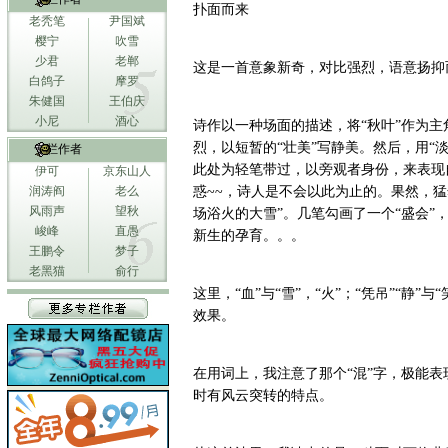
扑面而来
老秃笔
尹国斌
樱宁
吹雪
少君
老郸
这是一首意象新奇，对比强烈，语意扬抑
白鸽子
摩罗
朱健国
王伯庆
小尼
酒心
诗作以一种场面的描述，将“秋叶”作为主
烈，以短暂的“壮美”写静美。然后，用“淡
专栏作者
此处为轻笔带过，以旁观者身份，来表现
伊可
京东山人
润涛阎
老么
惑~~，诗人是不会以此为止的。果然，猛
风雨声
望秋
场浴火的大雪”。几笔勾画了一个“盛会”
峻峰
直愚
新生的孕育。。。
王鹏令
梦子
老黑猫
俞行
这里，“血”与“雪”，“火”；“凭吊”“静”
效果。
在用词上，我注意了那个“混”字，极能表
时有风云突转的特点。