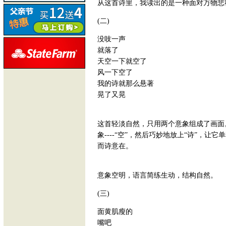
从这首诗里，我读出的是一种面对万物悲
(二)
没吱一声
就落了
天空一下就空了
风一下空了
我的诗就那么悬著
晃了又晃
这首轻淡自然，只用两个意象组成了画面
象----“空”，然后巧妙地放上“诗”，
而诗意在。
意象空明，语言简练生动，结构自然。
(三)
面黄肌瘦的
嘴吧