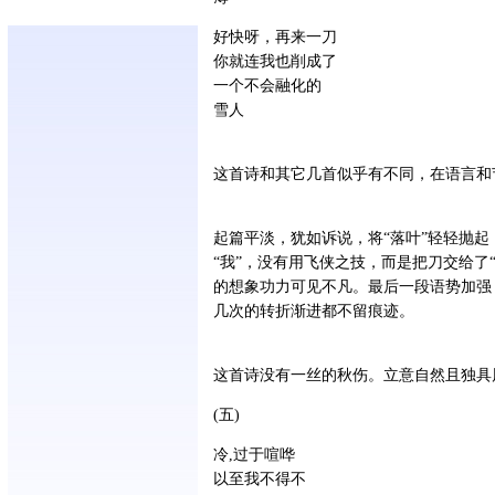
好快呀，再来一刀
你就连我也削成了
一个不会融化的
雪人
这首诗和其它几首似乎有不同，在语言和
起篇平淡，犹如诉说，将“落叶”轻轻抛
“我”，没有用飞侠之技，而是把刀交给了
的想象功力可见不凡。最后一段语势加强，
几次的转折渐进都不留痕迹。
这首诗没有一丝的秋伤。立意自然且独具
(五)
冷,过于喧哗
以至我不得不