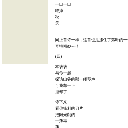
一口一口
吃掉
秋
天
同上首诗一样，这首也是抓住了落叶的一
奇特精妙~~！
(四)
本该该
与你一起
探访山谷的那一缕琴声
可我却一下
退却了
停下来
看你锋利的刀片
把阳光削的
一薄再
薄