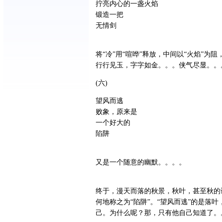
拧亮内心的一盏火焰
锻造一把
无情剑
将“冷”用“喧哗”释放，中间以“火焰”为阻
行行见玉，字字如金。。。侠气尽显。。
(六)
望风而逃
败象，原来是
一个好大的
陷阱
又是一个随意的幽默。。。。
终于，漫天而落的秋景，秋叶，甚至秋的
何地称之为“陷阱”。“望风而逃”的是落
己。为什么呢？那，只有他自己知道了。。