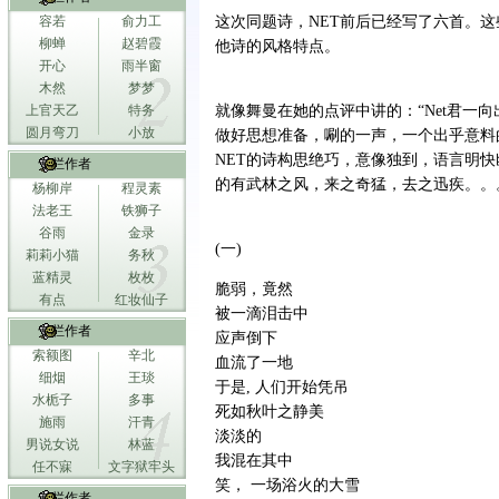
容若
俞力工
这次同题诗，NET前后已经写了六首。
柳蝉
赵碧霞
他诗的风格特点。
开心
雨半窗
木然
梦梦
上官天乙
特务
就像舞曼在她的点评中讲的：“Net君一
圆月弯刀
小放
做好思想准备，唰的一声，一个出乎意料
NET的诗构思绝巧，意像独到，语言明
专栏作者
的有武林之风，来之奇猛，去之迅疾。。。
杨柳岸
程灵素
法老王
铁狮子
谷雨
金录
(一)
莉莉小猫
务秋
蓝精灵
枚枚
脆弱，竟然
有点
红妆仙子
被一滴泪击中
专栏作者
应声倒下
索额图
辛北
血流了一地
细烟
王琰
于是, 人们开始凭吊
水栀子
多事
死如秋叶之静美
施雨
汗青
淡淡的
男说女说
林蓝
我混在其中
任不寐
文字狱牢头
笑， 一场浴火的大雪
专栏作者