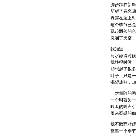
脚步踩在新鲜
新鲜了眷恋,
裸露在脸上对
这个季节已是
飘起飘落的色
斑斓了天空，
我知道
河水静得时候
我静得时候
却想起了很多
叶子，只是一
渴望成熟，却
一对相随的鸭
一个叫著另一
呱呱的叫声引
引来疑惑的痴
我不敢面对辉
整整一个季节