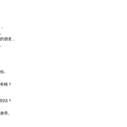
，
。
的朋友，
。
你。
有根？
到访？
身旁。