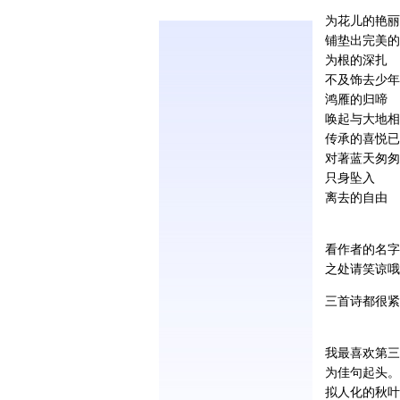
为花儿的艳丽
铺垫出完美的
为根的深扎
不及饰去少年
鸿雁的归啼
唤起与大地相
传承的喜悦已
对著蓝天匆匆
只身坠入
离去的自由
看作者的名字
之处请笑谅哦~
三首诗都很紧
我最喜欢第三首
为佳句起头。
拟人化的秋叶