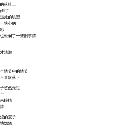
的落叶上
新鲜了
远处的眺望
一块心病
彩
也斑斓了一些旧事情
才清澈
个情节中的情节
不喜欢落下
子悠然走过
个
来眼睛
情
煌的麦子
地燃烧