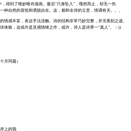
中，得到了唯妙唯肖描画。最后“只身坠入”，嘎然而止，却无一伤
一种自然的喜悦和洒脱自在。这，都和全诗的立意，情调有关。。。
的情感丰富，表达手法流畅。诗的结构非常巧妙完整，并无凿刻之迹。
诗体验，这或许是灵感情绪之作，或许，诗人是诗界一“真人”。：))
十月同题）
岸上的我