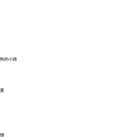
秋的小路
夏
憾