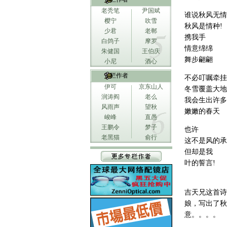
老秃笔
尹国斌
谁说秋风无情
樱宁
吹雪
秋风是情种!
少君
老郸
携我手
白鸽子
摩罗
情意绵绵
朱健国
王伯庆
舞步翩翩
小尼
酒心
专栏作者
不必叮嘱牵挂
伊可
京东山人
冬雪覆盖大地
润涛阎
老么
我会生出许多
风雨声
望秋
嫩嫩的春天
峻峰
直愚
王鹏令
梦子
也许
老黑猫
俞行
这不是风的承
但却是我
叶的誓言!
吉天兄这首诗
娘，写出了秋
意。。。。