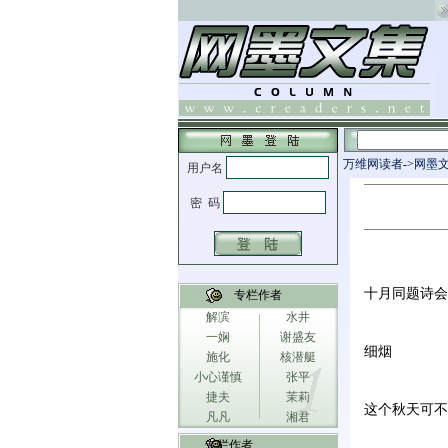
万维网读者
->
网墨
十月同题诗会
专栏作者
解滨
水井
一娴
谢盛友
细烟
施化
核潜艇
小心谨慎
张平
捷夫
茉莉
这个秋天可不
凡凡
湘君
专栏作者