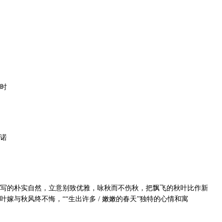
时
诺
写的朴实自然，立意别致优雅，咏秋而不伤秋，把飘飞的秋叶比作新
叶嫁与秋风终不悔，““生出许多 / 嫩嫩的春天”独特的心情和寓