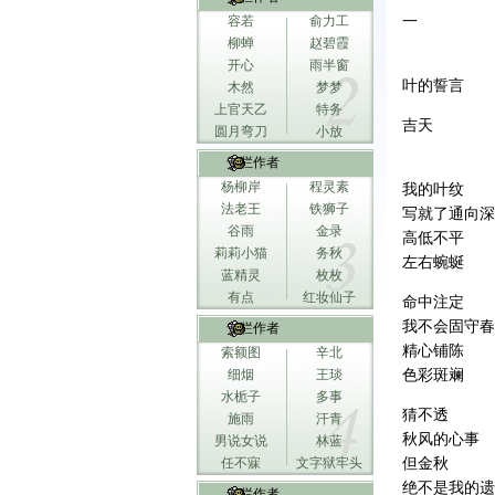
容若
俞力工
一
柳蝉
赵碧霞
开心
雨半窗
叶的誓言
木然
梦梦
上官天乙
特务
吉天
圆月弯刀
小放
专栏作者
杨柳岸
程灵素
我的叶纹
法老王
铁狮子
写就了通向深
谷雨
金录
高低不平
莉莉小猫
务秋
左右蜿蜒
蓝精灵
枚枚
有点
红妆仙子
命中注定
我不会固守春
专栏作者
精心铺陈
索额图
辛北
细烟
王琰
色彩斑斓
水栀子
多事
猜不透
施雨
汗青
秋风的心事
男说女说
林蓝
任不寐
文字狱牢头
但金秋
绝不是我的遗
专栏作者