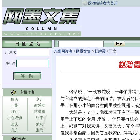
设万维读者为首页
万维网读者
->
网墨文集
->
赵碧霞
->正文
赵碧霞
俗话说，“一朝被蛇咬，十年怕井绳
专栏作者
与它建立的挥之不去的情结。在以后的日
解滨
水井
一娴
谢盛友
手，在那小小的舞台空间里凌空展翅，或
施化
核潜艇
大约是７７年，我家才真正有了一辆
小心谨慎
张平
用于上下班的专用“座骑”。但只要有机会
捷夫
茉莉
上，那辆车对我来讲，又高又大，完全与
凡凡
湘君
但我非常自豪，因为它是我家的“洋马儿”
专栏作者
７８年上高中时，学校离我家不近，