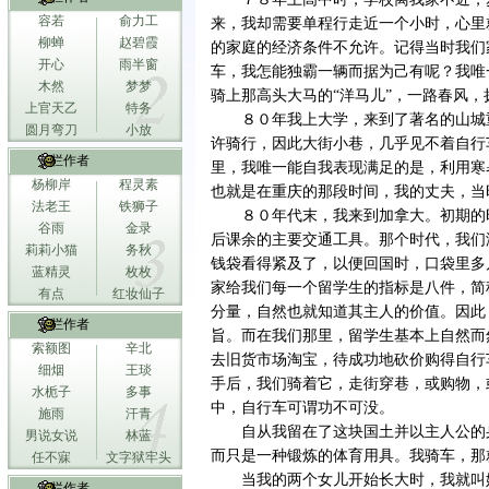
容若
俞力工
来，我却需要单程行走近一个小时，心里
柳蝉
赵碧霞
的家庭的经济条件不允许。记得当时我们
开心
雨半窗
车，我怎能独霸一辆而据为己有呢？我唯
木然
梦梦
骑上那高头大马的“洋马儿”，一路春风
上官天乙
特务
８０年我上大学，来到了著名的山城
圆月弯刀
小放
许骑行，因此大街小巷，几乎见不着自行
专栏作者
里，我唯一能自我表现满足的是，利用寒
杨柳岸
程灵素
也就是在重庆的那段时间，我的丈夫，当
法老王
铁狮子
８０年代末，我来到加拿大。初期的
谷雨
金录
后课余的主要交通工具。那个时代，我们
莉莉小猫
务秋
钱袋看得紧及了，以便回国时，口袋里多
蓝精灵
枚枚
家给我们每一个留学生的指标是八件，简
有点
红妆仙子
分量，自然也就知道其主人的价值。因此
专栏作者
旨。而在我们那里，留学生基本上自然而
索额图
辛北
去旧货市场淘宝，待成功地砍价购得自行
细烟
王琰
手后，我们骑着它，走街穿巷，或购物，
水栀子
多事
中，自行车可谓功不可没。
施雨
汗青
自从我留在了这块国土并以主人公的
男说女说
林蓝
而只是一种锻炼的体育用具。我骑车，那
任不寐
文字狱牢头
当我的两个女儿开始长大时，我就叫
专栏作者