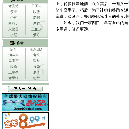
上，轮换扶着她俩，跟在其后，一遍又一
老秃笔
尹国斌
骑车高手了。稍后，为了让她们熟悉交通
樱宁
吹雪
车道，骑马路，去那些风光迷人的处女地
少君
老郸
如今，我们一家四口，各有自己的自
白鸽子
摩罗
朱健国
王伯庆
专用道，骑得更远。
小尼
酒心
专栏作者
伊可
京东山人
润涛阎
老么
风雨声
望秋
峻峰
直愚
王鹏令
梦子
老黑猫
俞行