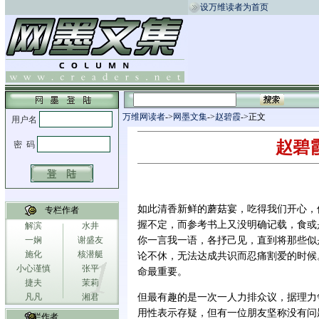
设万维读者为首页
万维网读者
->
网墨文集
->
赵碧霞
->正文
赵碧
如此清香新鲜的蘑菇宴，吃得我们开心，
专栏作者
握不定，而参考书上又没明确记载，食或
解滨
水井
一娴
谢盛友
你一言我一语，各抒己见，直到将那些似
施化
核潜艇
论不休，无法达成共识而忍痛割爱的时候
小心谨慎
张平
命最重要。
捷夫
茉莉
凡凡
湘君
但最有趣的是一次一人力排众议，据理力
用性表示存疑，但有一位朋友坚称没有问
专栏作者