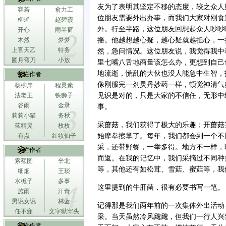
友为了表明其坚定不移的态度，较之众人
容若
俞力工
位朋友需要外出办事，而我们大家对刚食
柳蝉
赵碧霞
外。行至半路，这位朋友回想起众人吵吵
开心
雨半窗
木然
梦梦
摇。他越想越心疑，越心疑就越担心，一
上官天乙
特务
然，急问情况。这位朋友说，我觉得我中
圆月弯刀
小放
里七嘴八舌地商量该怎么办，更想到自己
地流逝，慌乱的大伙也没人能急中生智，
专栏作者
像刚服完一剂灵丹妙药一样，顿觉神清气
杨柳岸
程灵素
法老王
铁狮子
见识是对的，只是大家的不信任，无形中
谷雨
金录
事。
莉莉小猫
务秋
采蘑菇，我们获得了极大的乐趣；开蘑菇
蓝精灵
枚枚
有点
红妆仙子
始摩拳擦掌了。每年，我们都会到一个不
采，还带野餐，一举多得。地方不一样，
专栏作者
而返。在我的记忆中，我们采摘过不同种
索额图
辛北
等，其他还有如松茸、雪菇、蜜菇等，我
细烟
王琰
水栀子
多事
这里提到的牛肝菌，很有必要书写一笔。
施雨
汗青
男说女说
林蓝
记得那是我们两年前的一次集体外出活动
任不寐
文字狱牢头
采。当天虽然冷风飕飕，但我们一行人兴
专栏作者