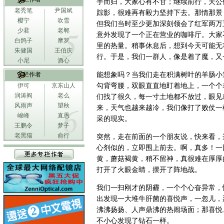
手而归，大家心有不甘；继续前行，天公
老秃笔
尹国斌
踪影，很难再有毅力坚持下去。那情那景
樱宁
吹雪
但我们当时至少更加深刻领会了红军两万
少君
老郸
意外发现了一个正在营业的咖啡厅。大家
白鸽子
摩罗
里的热量。稍事休息后，想到今天可能无
朱健国
王伯庆
行。于是，我们一群人，像是着了魔，又
小尼
酒心
专栏作者
能想象吗？当我们走在积满树叶的羊肠小
伊可
京东山人
勾背弯腰，双眼直直地盯着地上，一个个
润涛阎
老么
们找了很久，每一寸土地都不放过，眼见
风雨声
望秋
来，天气也越来越冷，我们像打了败仗一
峻峰
直愚
采的现实。
王鹏令
梦子
老黑猫
俞行
突然，走在前面的一个朋友说，快来看，
心剂似的，立即围上前去。啊，真多！一
黄，蘑菇褐黄，稍不留神，真很难在厚厚
打开了火眼金睛，摆开了阵地战。
我们一扫刚才的阴霾，一个个心奋异常，
出发现一大堆牛肝菌的喜悦声，一忽儿，
沸沸扬扬、人声鼎沸的热闹场面；那喜悦
不小心发现了钻石一样。