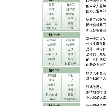
联合国委派的
容若
俞力工
的全家人监禁
柳蝉
赵碧霞
国外交通商部
开心
雨半窗
木然
梦梦
这条不起眼的
上官天乙
特务
际社会对此不
圆月弯刀
小放
不但影响各自
专栏作者
对一个新近发
杨柳岸
程灵素
件发生看作是
法老王
铁狮子
是非，就论什
谷雨
金录
莉莉小猫
务秋
是错的，凡是
蓝精灵
枚枚
的，不同的就
有点
红妆仙子
由分说划到不
专栏作者
很多人不会认
索额图
辛北
过半数的华人
细烟
王琰
水栀子
多事
汉族的历史，
施雨
汗青
多情地说把他
男说女说
林蓝
不仅仅是汉族
任不寐
文字狱牢头
专栏作者
这种思维的原