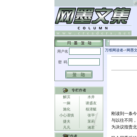
万维网读者
->
网墨
专栏作者
解滨
水井
一娴
谢盛友
施化
核潜艇
刚读到一条今
小心谨慎
张平
与以往不同，
捷夫
茉莉
为决议指责北
凡凡
湘君
专栏作者