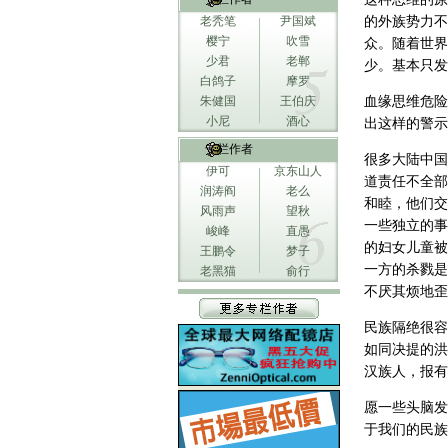
老秃笔
尹国斌
的外族势力不
樱宁
吹雪
众。随着世界
少君
老郸
少。基本只发
白鸽子
摩罗
朱健国
王伯庆
血缘思维危险
小尼
酒心
出这样的警示
专栏作者
很多大陆中国
伊可
京东山人
道责任不全部
润涛阎
老么
和睦，他们交
风雨声
望秋
一些独立的事
峻峰
直愚
的妇女儿童被
王鹏令
梦子
一方的杀戮是
老黑猫
俞行
不厌其烦地歪
民族隔绝很容
如同决提的洪
汉族人，报有
愿一些头脑发
于我们的民族