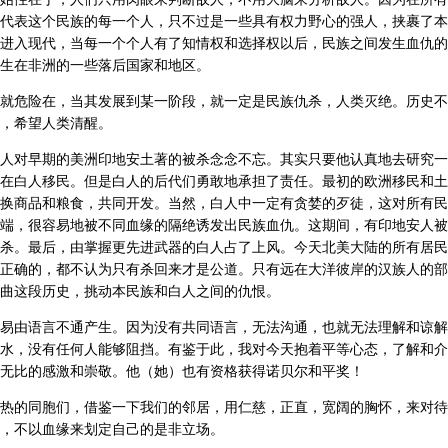
代表这个民族的每一个人，只不过是一些具有权力野心的强人，挟裹了本
进入现代，当每一个个人有了知情权和选择权以后，民族之间发生血仇的
生在非洲的一些落后国家和地区。
就危险在，当其发展到某一阶段，就一定是民族仇杀，人类灭绝。历史不
，希望人类清醒。
人对早期的美洲印地安土著的被杀念念不忘。其实只要他认真地去研究一
在白人移民。但是白人的后代们勇敢地承担了责任。最初的欧洲移民和土
换商品和粮食，共同开发。当然，白人中一定有贪婪的歹徒，这对所有民
端，很容易地被不同血缘的隔绝诱发出民族血仇。这期间，有印地安人被
杀。最后，由掌握更先进武器的白人占了上风。今天北美大陆的所有居民
正确的，都不认为只有杀回来才是公道。只有远在大洋彼岸的汉族人的部
曲这段历史，挑动本民族和白人之间的仇恨。
易由语言不通产生。因为没有共同语言，无法沟通，也就无法理解和谅解
水，没有任何人能够阻挡。有鉴于此，我对今天抱着平等心态，了解和介
无比的感激和崇敬。他（她）也有资格获得诺贝尔和平奖！
热的同胞们，借鉴一下我们的邻居，用仁慈，正直，宽阔的胸怀，来对待
，不以血缘来划定自己的是非立场。