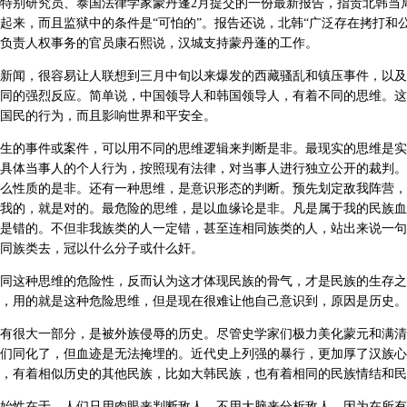
特别研究员、泰国法律学家蒙丹蓬2月提交的一份最新报告，指责北韩当
起来，而且监狱中的条件是“可怕的”。报告还说，北韩“广泛存在拷打和公
负责人权事务的官员康石熙说，汉城支持蒙丹蓬的工作。
新闻，很容易让人联想到三月中旬以来爆发的西藏骚乱和镇压事件，以及
同的强烈反应。简单说，中国领导人和韩国领导人，有着不同的思维。这
国民的行为，而且影响世界和平安全。
生的事件或案件，可以用不同的思维逻辑来判断是非。最现实的思维是实
具体当事人的个人行为，按照现有法律，对当事人进行独立公开的裁判。
么性质的是非。还有一种思维，是意识形态的判断。预先划定敌我阵营，
我的，就是对的。最危险的思维，是以血缘论是非。凡是属于我的民族血
是错的。不但非我族类的人一定错，甚至连相同族类的人，站出来说一句
同族类去，冠以什么分子或什么奸。
同这种思维的危险性，反而认为这才体现民族的骨气，才是民族的生存之
，用的就是这种危险思维，但是现在很难让他自己意识到，原因是历史。
有很大一部分，是被外族侵辱的历史。尽管史学家们极力美化蒙元和满清
们同化了，但血迹是无法掩埋的。近代史上列强的暴行，更加厚了汉族心
，有着相似历史的其他民族，比如大韩民族，也有着相同的民族情结和民
始性在于，人们只用肉眼来判断敌人，不用大脑来分析敌人。因为在所有