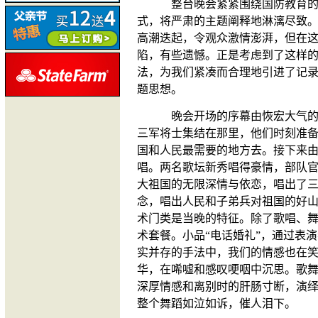
整台晚会紧紧围绕国防教育
式，将严肃的主题阐释地淋漓尽致
高潮迭起，令观众激情澎湃，但在
陷，有些遗憾。正是考虑到了这样
法，为我们紧凑而合理地引进了记
题思想。
晚会开场的序幕由恢宏大气的
三军将士集结在那里，他们时刻准
国和人民最需要的地方去。接下来由
唱。两名歌坛新秀唱得豪情，部队
大祖国的无限深情与依恋，唱出了
念，唱出人民和子弟兵对祖国的好
术门类是当晚的特征。除了歌唱、
术套餐。小品“电话婚礼”，通过表
实并存的手法中，我们的情感也在
华，在唏嘘和感叹哽咽中沉思。歌舞
深厚情感和离别时的肝肠寸断，演
整个舞蹈如泣如诉，催人泪下。