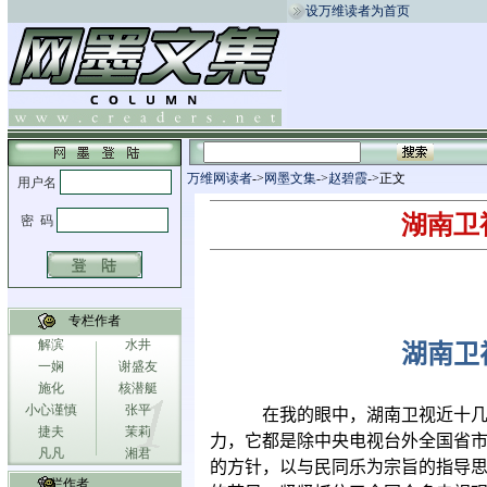
设万维读者为首页
万维网读者
->
网墨文集
->
赵碧霞
->正文
湖南卫
专栏作者
解滨
水井
湖南卫
一娴
谢盛友
施化
核潜艇
小心谨慎
张平
在我的眼中，湖南卫视近十
捷夫
茉莉
力，它都是除中央电视台外全国省
凡凡
湘君
的方针，以与民同乐为宗旨的指导
专栏作者