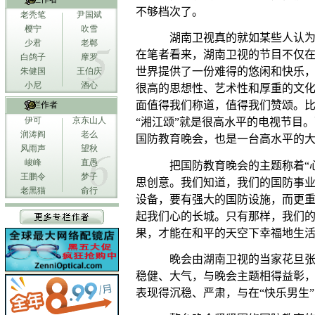
不够档次了。
老秃笔
尹国斌
樱宁
吹雪
湖南卫视真的就如某些人认
少君
老郸
在笔者看来，湖南卫视的节目不仅
白鸽子
摩罗
世界提供了一份难得的悠闲和快乐
朱健国
王伯庆
小尼
酒心
很高的思想性、艺术性和厚重的文
面值得我们称道，值得我们赞颂。比
专栏作者
伊可
京东山人
“湘江颂”就是很高水平的电视节目
润涛阎
老么
国防教育晚会，也是一台高水平的
风雨声
望秋
峻峰
直愚
把国防教育晚会的主题称着“
王鹏令
梦子
思创意。我们知道，我们的国防事
老黑猫
俞行
设备，要有强大的国防设施，而更
起我们心的长城。只有那样，我们
果，才能在和平的天空下幸福地生
晚会由湖南卫视的当家花旦
稳健、大气，与晚会主题相得益彰，
表现得沉稳、严肃，与在“快乐男生