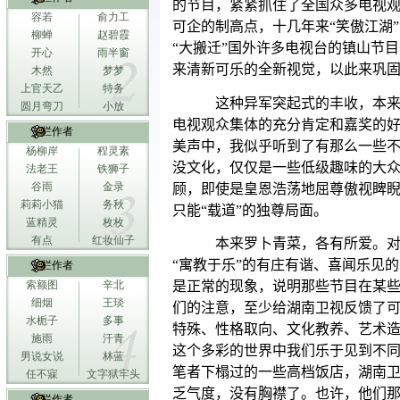
的节目，紧紧抓住了全国众多电视
容若
俞力工
可企的制高点，十几年来“笑傲江湖
柳蝉
赵碧霞
“大搬迁”国外许多电视台的镇山节
开心
雨半窗
来清新可乐的全新视觉，以此来巩
木然
梦梦
上官天乙
特务
这种异军突起式的丰收，本
圆月弯刀
小放
电视观众集体的充分肯定和嘉奖的
专栏作者
美声中，我似乎听到了有那么一些
杨柳岸
程灵素
没文化，仅仅是一些低级趣味的大
法老王
铁狮子
谷雨
金录
顾，即使是皇恩浩荡地屈尊傲视睥
莉莉小猫
务秋
只能“载道”的独尊局面。
蓝精灵
枚枚
有点
红妆仙子
本来罗卜青菜，各有所爱。
“寓教于乐”的有庄有谐、喜闻乐见
专栏作者
是正常的现象，说明那些节目在某
索额图
辛北
细烟
王琰
们的注意，至少给湖南卫视反馈了
水栀子
多事
特殊、性格取向、文化教养、艺术
施雨
汗青
这个多彩的世界中我们乐于见到不
男说女说
林蓝
笔者下榻过的一些高档饭店，湖南
任不寐
文字狱牢头
乏气度，没有胸襟了。也许，他们
专栏作者