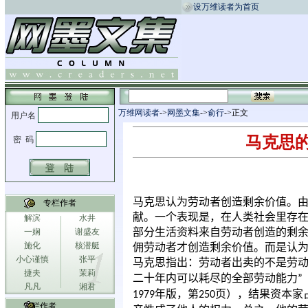
设万维读者为首页
万维网读者
->
网墨文集
->
俞行
->正文
马克思
马克思认为劳动者创造剩余价值。
专栏作者
献。一个表现是，在人类社会里存
解滨
水井
部分生活资料来自劳动者创造的剩
一娴
谢盛友
施化
核潜艇
佣劳动者才创造剩余价值。而是认
小心谨慎
张平
马克思指出：劳动者出卖的不是劳
捷夫
茉莉
二十年内可以耗尽的全部劳动能力
”
凡凡
湘君
年版，第
页），结果资本家
1979
250
专栏作者