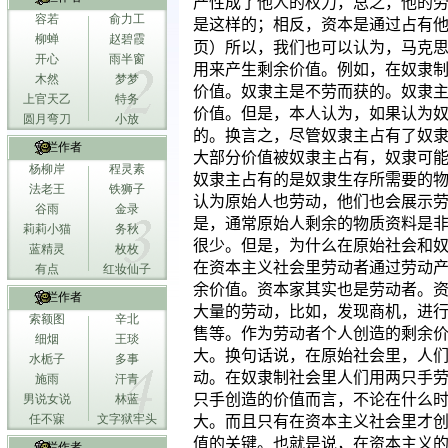
产性成了他人的权力，总之，他的
容若
俞力工
是这样的；相反，资本是通过占有
柳蝉
赵碧霞
页
）所以，我们也可以认为，马克
开心
雨半窗
用来产生剩余价值。例如，在奴隶
木然
梦梦
价值。奴隶主是不劳而获的。奴隶
上官天乙
特务
价值。但是，本人认为，如果认为
圆月弯刀
小放
的。换言之，尽管奴隶主占有了奴
专栏作者
大部分价值被奴隶主占有，奴隶可
杨柳岸
程灵素
奴隶主占有的是奴隶生存所需要的
法老王
铁狮子
认为原始人也劳动，他们也会展示
谷雨
金录
是，通常原始人剩余的物质资料是
莉莉小猫
务秋
很少。但是，为什么在原始社会和
蓝精灵
枚枚
在资本主义社会里劳动者通过劳动
有点
红妆仙子
余价值。资本家其实也是劳动者。
专栏作者
大量的劳动，比如，发现商机，进
索额图
辛北
售等。作为劳动者个人创造的剩余
细烟
王琰
大。换句话说，在原始社会里，人
水栀子
多事
动。在奴隶制社会里人们用两只手
施雨
汗青
只手创造的价值而言，不论在什么
男说女说
林蓝
任不寐
文字狱牢头
大。而且只有在资本主义社会里才
值的关键。也就是说，在资本主义
专栏作者