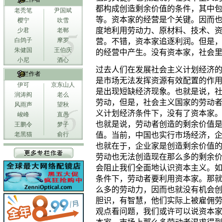
都构成创造剩余价值的条件，其中
老秃笔
尹国斌
等。资本家的经营是个关键。因而
樱宁
吹雪
度地利用劳动力、原材料、技术、
少君
老郸
白鸽子
摩罗
营。不错，资本家追逐利润。但是
朱健国
王伯庆
的经营中产生。没有资本家，社会
小尼
酒心
过去人们在发展社会主义计划经济
专栏作者
是市场无法发挥资源有效配置的作
伊可
京东山人
是出现短缺经济现象。也就是说，
润涛阎
老么
劳动，但是，社会主义国家的劳动
风雨声
望秋
义计划经济条件下，没有了资本家
峻峰
直愚
也就是说，劳动者创造的剩余价值
王鹏令
梦子
老黑猫
俞行
值。当前，中国也实行市场经济，
也就在于，企业家是创造剩余价值
劳动也无法创造现在那么多的剩余
会阻止我们全面地认识资本主义。
条件下，劳动者要利用资本家。那
么多的劳动力，因而也就没有机会
胆识，有智慧，他们实际上被雇佣
观点看问题，我们或许可以说资本