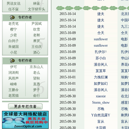
男说女说
林蓝
任不寐
文字狱牢头
2015-10-14
捷夫
北京
专栏作者
2015-10-14
捷夫
中国
老秃笔
尹国斌
2015-10-14
捷夫
九三
樱宁
吹雪
2015-10-09
仝天
仝天
少君
老郸
2015-10-09
sunflower
电影
白鸽子
摩罗
2015-10-09
sunflower
电影
朱健国
王伯庆
2015-10-09
扎伊尔^
扎伊
小尼
酒心
2015-10-09
苏小白
华山
专栏作者
2015-10-09
溪谷闲人
养花
伊可
京东山人
2015-10-01
芨芨草
芨芨
润涛阎
老么
2015-10-01
力挽狂澜
埃购
风雨声
望秋
2015-10-01
如梦如幻
如梦
峻峰
直愚
王鹏令
梦子
2015-10-01
溪谷闲人
溪谷
老黑猫
俞行
2015-09-30
xiaoxie
在北
2015-09-30
Storm_show
感冒
2015-09-30
尽晚
尽晚
2015-09-30
Y自然流露Y
剩男
2015-09-30
盲从
盲从
2015-09-30
大宗师
大宗