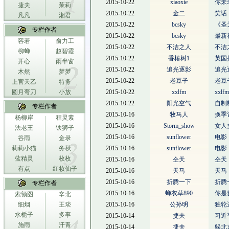
2015-10-22
xiaoxie
你未
捷夫
茉莉
2015-10-22
金二
笑话
凡凡
湘君
2015-10-22
bcsky
《圣
专栏作者
2015-10-22
bcsky
最新
容若
俞力工
2015-10-22
不洁之人
不洁
柳蝉
赵碧霞
2015-10-22
香椿树1
英国
开心
雨半窗
2015-10-22
追光逐影
追光
木然
梦梦
2015-10-22
老豆子
老豆
上官天乙
特务
圆月弯刀
小放
2015-10-22
xxlfm
xxl
2015-10-22
阳光空气
自制
专栏作者
2015-10-16
牧马人
换季
杨柳岸
程灵素
2015-10-16
Storm_show
女人
法老王
铁狮子
2015-10-16
sunflower
电影
谷雨
金录
莉莉小猫
务秋
2015-10-16
sunflower
电影
蓝精灵
枚枚
2015-10-16
仝天
仝天
有点
红妆仙子
2015-10-16
天马
天马
2015-10-16
折腾一下
折腾
专栏作者
2015-10-16
蝉衣草890
你是
索额图
辛北
细烟
王琰
2015-10-16
公孙明
独轮
水栀子
多事
2015-10-14
捷夫
习近
施雨
汗青
2015-10-14
捷夫
躲北