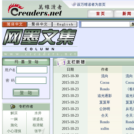
设万维读者为首页
首 页
新 闻
日期
作者
2015-10-30
流向
流向
2015-10-23
Cocoa
Co
2015-10-23
Rondo
《爸
2015-10-23
追光逐影
追光
2015-10-23
芨芨草
芨芨
专栏作者
2015-10-23
公孙明
从毛
解滨
水井
2015-10-23
仝天
仝天:
一娴
谢盛友
2015-10-23
Rondo
Ro
施化
核潜艇
2015-10-23
xxlfm
xxl
小心谨慎
张平