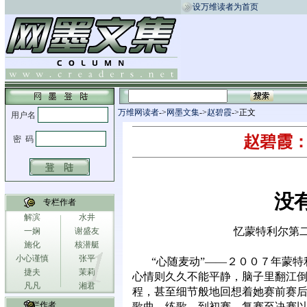
设万维读者为首页
万维网读者
->
网墨文集
->
赵碧霞
->正文
赵碧霞：
没
专栏作者
解滨
水井
忆蒙特利尔第
一娴
谢盛友
施化
核潜艇
小心谨慎
张平
“心随麦动”――２００７年蒙
捷夫
茉莉
心情则久久不能平静，脑子里翻江
凡凡
湘君
程，甚至细节般地回想着她赛前赛
专栏作者
歌曲，练歌，到初赛，复赛至决赛