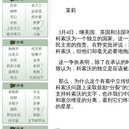
容若
俞力工
茉莉
柳蝉
赵碧霞
开心
雨半窗
木然
梦梦
上官天乙
特务
3月4日，继美国、英国和法国
圆月弯刀
小放
科索沃为一个独立的国家。这一
专栏作者
民主党的指责。在野党批评说：
杨柳岸
程灵素
科索沃，但他们却毫无必要地拖
法老王
铁狮子
谷雨
金录
这一争执表明，除了在承认的
莉莉小猫
务秋
致认为：科索沃的独立是应该被
蓝精灵
枚枚
有点
红妆仙子
那么，为什么这个有着中立传统
专栏作者
科索沃问题上采取鼓励“分裂”
索额图
辛北
支持科索沃的文字，也许我们中
细烟
王琰
和塞尔维亚的分离，看到它们终
水栀子
多事
的星星。
施雨
汗青
男说女说
林蓝
任不寐
文字狱牢头
专栏作者