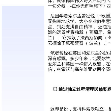
体。就像德国伟大诗人席勒的《欢
一切分歧，/在你光辉照耀下 / 
法国学者索尔孟曾经说：“欧洲
无拘束地求学。大小企业做生意
点。到处充满自由精神， 还包
洲的远景就将独裁（ 葡萄牙、希
兰）； 它摧毁了法西斯倾向（ 
它摘除了秘密警察（ 波兰） 。”
笔者曾经在英国和爱尔兰的边
深有感慨。多少年来，北爱尔兰
爱尔兰和英国一样进入欧盟，在
信，科索沃与塞尔维亚这两个冤
◎ 通过独立过程清理民族积
这即是说，支持科索沃独立，