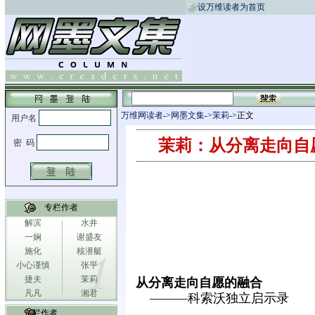
设万维读者为首页
万维网读者
->
网墨文集
->
茉莉
->正文
茉莉：从分离走向自
专栏作者
解滨
水井
一娴
谢盛友
施化
核潜艇
小心谨慎
张平
捷夫
茉莉
从分离走向自愿的融合
凡凡
湘君
———科索沃独立启示录
专栏作者