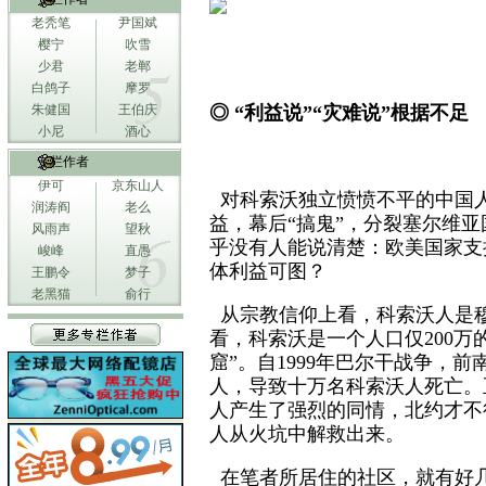
老秃笔
尹国斌
樱宁
吹雪
少君
老郸
白鸽子
摩罗
朱健国
王伯庆
◎ “利益说”“灾难说”根据不足
小尼
酒心
专栏作者
伊可
京东山人
对科索沃独立愤愤不平的中国
润涛阎
老么
益，幕后“搞鬼”，分裂塞尔维亚
风雨声
望秋
乎没有人能说清楚：欧美国家支
峻峰
直愚
体利益可图？
王鹏令
梦子
老黑猫
俞行
从宗教信仰上看，科索沃人是
看，科索沃是一个人口仅200万
窟”。自1999年巴尔干战争，
人，导致十万名科索沃人死亡。
人产生了强烈的同情，北约才不
人从火坑中解救出来。
在笔者所居住的社区，就有好