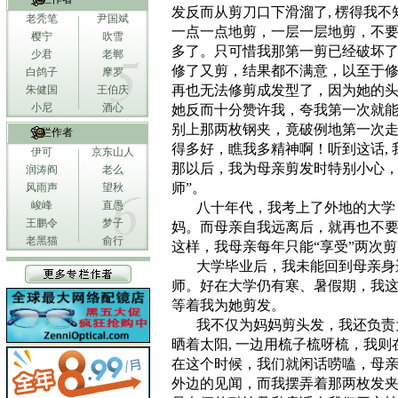
发反而从剪刀口下滑溜了
,
楞得我不
老秃笔
尹国斌
一点一点地剪，一层一层地剪，不
樱宁
吹雪
多了。只可惜我那第一剪已经破坏
少君
老郸
修了又剪，结果都不满意，以至于
白鸽子
摩罗
再也无法修剪成发型了，因为她的
朱健国
王伯庆
小尼
酒心
她反而十分赞许我，夸我第一次就
别上那两枚钢夹，竟破例地第一次
专栏作者
得多好，瞧我多精神啊！听到这话
,
伊可
京东山人
那以后，我为母亲剪发时特别小心，
润涛阎
老么
师”。
风雨声
望秋
峻峰
直愚
八十年代，我考上了外地的大学
王鹏令
梦子
妈。而母亲自我远离后，就再也不
老黑猫
俞行
这样，我母亲每年只能“享受”两次
大学毕业后，我未能回到母亲身
师。好在大学仍有寒、暑假期，我
等着我为她剪发。
我不仅为妈妈剪头发，我还负责
晒着太阳
,
一边用梳子梳呀梳，我则
在这个时候，我们就闲话唠嗑，母
外边的见闻，而我摆弄着那两枚发