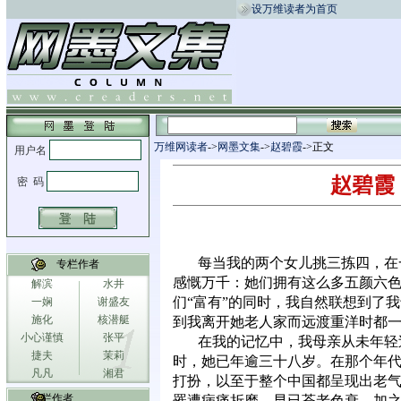
设万维读者为首页
万维网读者
->
网墨文集
->
赵碧霞
->正文
赵碧霞
每当我的两个女儿挑三拣四，在
专栏作者
感慨万千：她们拥有这么多五颜六
解滨
水井
们“富有”的同时，我自然联想到了
一娴
谢盛友
施化
核潜艇
到我离开她老人家而远渡重洋时都
小心谨慎
张平
在我的记忆中，我母亲从未年轻
捷夫
茉莉
时，她已年逾三十八岁。在那个年
凡凡
湘君
打扮，以至于整个中国都呈现出老
专栏作者
罹遭病痛折磨，早已苍老色衰，加