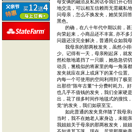
母女俩的融洽及私房话令我们开心
地交流，可以相互信赖而无需藏私
问母亲，怎么不换发夹，她笑笑回
黑色。
的确，在八十年代中期以前，甚
向荣起来，小商品还不丰富
,
亦不多
问题还没完全解决，普通民众如我
我母亲的那两枚发夹，虽然小得
少。记得有一天，母亲刚起床，就
然松散地遮挡了一只眼，她急急切
动员，篦梳似的将家里的每一角落
发夹就应在床上或床下的某个位置
内每一个可使用的空间利用到了极
出那些
”
陈年古董
”
十分费时耗力。好
也几乎不值钱的发夹，我们全家硬
出，花了很多时间作地毯式的搜找，
觉”的发夹，我们如获至宝。
如此普通的发夹竟伴随了我母亲
当时，我不在她老人家身边，未能
我姐姐关于母亲的那两枚发夹，姐
不知道其下落。现在，尽管那两枚