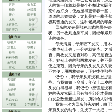
容若
俞力工
人的第一印象就是整个外貌比实际
柳蝉
赵碧霞
充许她打扮，使她显得更青春一些
开心
雨半窗
道道的老妪媪婆，尤其是她一辈子
木然
梦梦
极其普通的发夹，这种老妈妈的印
上官天乙
特务
母亲的发夹是那种老式的黑色钢
圆月弯刀
小放
状，另一枚则通身平展，因经年累
专栏作者
迹的铁色。
杨柳岸
程灵素
每天清晨，母亲取下发夹，用木
法老王
铁狮子
一枚也别上去，一分钟就完毕。之
谷雨
金录
否，两枚发夹是否对称，高低是否
莉莉小猫
务秋
子。她别上去的那两枚发夹，并不
蓝精灵
枚枚
使之束范。因为母亲的头发又多又
有点
红妆仙子
不方便，用两枚钢夹，正好拢住那些
专栏作者
记忆中，我母亲从来没有上过理
索额图
辛北
些。当我姐姐下乡后，年仅十二岁
细烟
王琰
头发白得很早，我记忆中应该是没
水栀子
多事
妈的头发实际上只有前半部分才是
施雨
汗青
白发总数量超过黑发，所以给人以
男说女说
林蓝
我第一次为母亲剪头发时，由于
任不寐
文字狱牢头
亲剪头发的动作，先拢了一大把，一
专栏作者