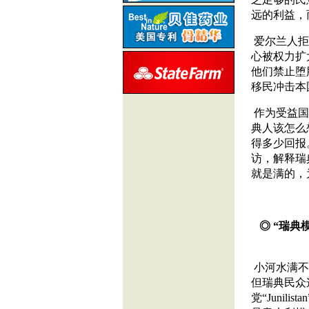
远的利益，
爱尔兰人拒
心被权力扩
他们禁止堕
移民冲击本
作为受益国
典人该怎么
得多少回报
访，解释瑞
就是满的，
◎ “瑞典
小河水满不
但瑞典民众
党“Juni