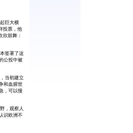
起巨大横
样投票，他
欢欣鼓舞：
本签署了这
的公投中被
，当初建立
争和血腥世
急，可以慢
野，观察人
认识欧洲不