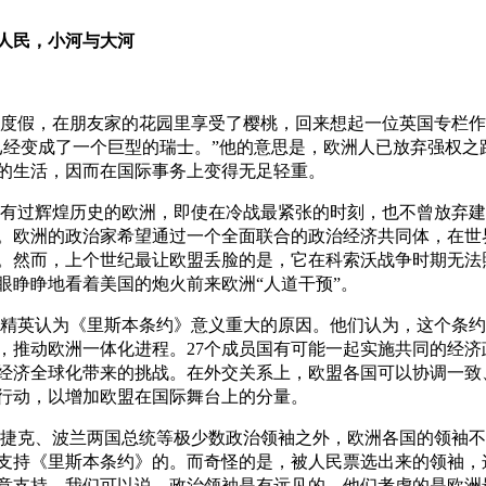
人民，小河与大河
度假，在朋友家的花园里享受了樱桃，回来想起一位英国专栏作
已经变成了一个巨型的瑞士。”他的意思是，欧洲人已放弃强权之
的生活，因而在国际事务上变得无足轻重。
有过辉煌历史的欧洲，即使在冷战最紧张的时刻，也不曾放弃建
。欧洲的政治家希望通过一个全面联合的政治经济共同体，在世
。然而，上个世纪最让欧盟丢脸的是，它在科索沃战争时期无法
眼睁睁地看着美国的炮火前来欧洲“人道干预”。
精英认为《里斯本条约》意义重大的原因。他们认为，这个条约
，推动欧洲一体化进程。27个成员国有可能一起实施共同的经济
经济全球化带来的挑战。在外交关系上，欧盟各国可以协调一致
行动，以增加欧盟在国际舞台上的分量。
捷克、波兰两国总统等极少数政治领袖之外，欧洲各国的领袖不
支持《里斯本条约》的。而奇怪的是，被人民票选出来的领袖，
意支持。我们可以说，政治领袖是有远见的，他们考虑的是欧洲