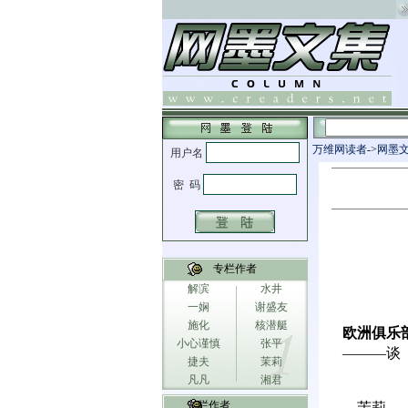
万维网读者
->
网墨
专栏作者
解滨
水井
一娴
谢盛友
施化
核潜艇
欧洲俱乐
小心谨慎
张平
———谈《
捷夫
茉莉
凡凡
湘君
专栏作者
茉莉