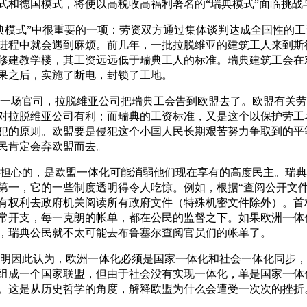
式和德国模式，将使以高税收高福利著名的“瑞典模式”面临挑战
典模式”中很重要的一项：劳资双方通过集体谈判达成全国性的工
进程中就会遇到麻烦。前几年，一批拉脱维亚的建筑工人来到斯
修建教学楼，其工资远远低于瑞典工人的标准。瑞典建筑工会在
果之后，实施了断电，封锁了工地。
一场官司，拉脱维亚公司把瑞典工会告到欧盟去了。欧盟有关劳
对拉脱维亚公司有利；而瑞典的工资标准，又是这个以保护劳工
犯的原则。欧盟要是侵犯这个小国人民长期艰苦努力争取到的平
民肯定会弃欧盟而去。
担心的，是欧盟一体化可能消弱他们现在享有的高度民主。瑞典
第一，它的一些制度透明得令人吃惊。例如，根据“查阅公开文件
有权利去政府机关阅读所有政府文件（特殊机密文件除外）。首
常开支，每一克朗的帐单，都在公民的监督之下。如果欧洲一体
，瑞典公民就不太可能去布鲁塞尔查阅官员们的帐单了。
明因此认为，欧洲一体化必须是国家一体化和社会一体化同步，
组成一个国家联盟，但由于社会没有实现一体化，单是国家一体
。这是从历史哲学的角度，解释欧盟为什么会遭受一次次的挫折