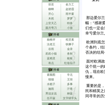
容若
俞力工
柳蝉
赵碧霞
开心
雨半窗
那边爱尔兰
木然
梦梦
幅：“感谢
上官天乙
特务
们也一定会
圆月弯刀
小放
幸亏爱尔兰
专栏作者
杨柳岸
程灵素
欧洲到底怎
法老王
铁狮子
个条约，结
谷雨
金录
否决的结局
莉莉小猫
务秋
蓝精灵
枚枚
面对欧洲政
有点
红妆仙子
这个统一的
专栏作者
仇，现在欧
索额图
辛北
慢来。
细烟
王琰
水栀子
多事
重要的是，
施雨
汗青
民和精英之
男说女说
林蓝
同寻常的历
任不寐
文字狱牢头
专栏作者