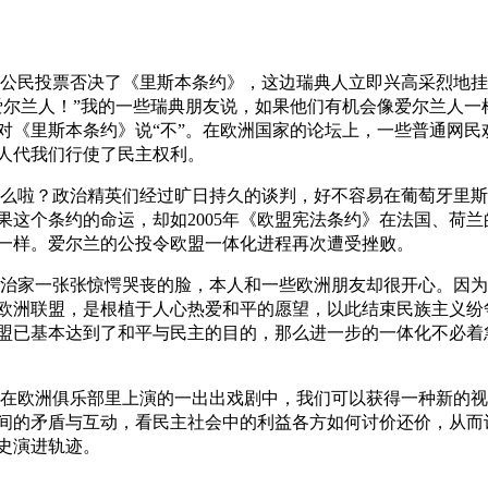
公民投票否决了《里斯本条约》，这边瑞典人立即兴高采烈地挂
爱尔兰人！”我的一些瑞典朋友说，如果他们有机会像爱尔兰人一
对《里斯本条约》说“不”。在欧洲国家的论坛上，一些普通网民
人代我们行使了民主权利。
么啦？政治精英们经过旷日持久的谈判，好不容易在葡萄牙里斯
果这个条约的命运，却如2005年《欧盟宪法条约》在法国、荷兰
一样。爱尔兰的公投令欧盟一体化进程再次遭受挫败。
治家一张张惊愕哭丧的脸，本人和一些欧洲朋友却很开心。因为
欧洲联盟，是根植于人心热爱和平的愿望，以此结束民族主义纷
盟已基本达到了和平与民主的目的，那么进一步的一体化不必着
在欧洲俱乐部里上演的一出出戏剧中，我们可以获得一种新的视
间的矛盾与互动，看民主社会中的利益各方如何讨价还价，从而
史演进轨迹。