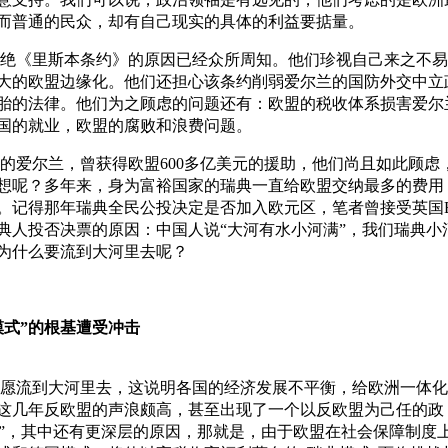
而普通的民众，却有自己现实的具体的利益要掂量。
绝《里斯本条约》的原因已经众所周知。他们珍视自己来之不易
大的欧盟边缘化。他们还担心该条约削弱爱尔兰的国防外交中立
胎的法律。他们为之顾虑的问题还有：欧盟的税收体系损害爱尔
国的就业，欧盟的腐败和浪费问题。
的爱尔兰，曾获得欧盟600多亿美元的援助，他们尚且如此顾虑
想呢？多年来，身为富裕国家的瑞典一直给欧盟交纳最多的费用
。记得那年瑞典全民公投决定是否加入欧元区，笔者曾接受英国B
典人投否决票的原因：中国人说“大河有水小河满”，我们瑞典小
为什么要流到大河里去呢？
模式”的根基遭受冲击
愿流到大河里去，这说明各国的经济发展不平衡，给欧洲一体化
这几年反欧盟的声浪颇高，甚至出现了一个以反欧盟为己任的政
listan”，其中还有更深层的原因，那就是，由于欧盟在社会保障制