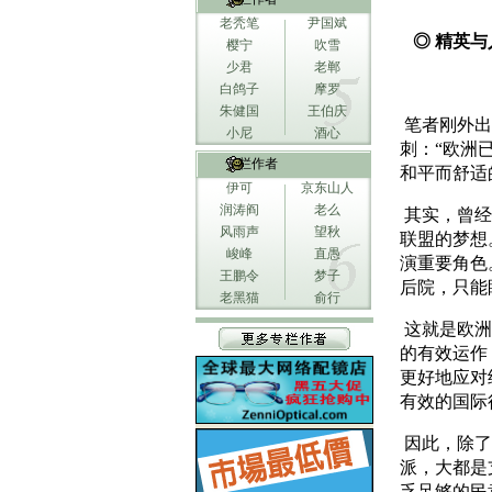
老秃笔
尹国斌
◎ 精英与
樱宁
吹雪
少君
老郸
白鸽子
摩罗
朱健国
王伯庆
笔者刚外出
小尼
酒心
刺：“欧洲
专栏作者
和平而舒适
伊可
京东山人
润涛阎
老么
其实，曾经
风雨声
望秋
联盟的梦想
峻峰
直愚
演重要角色
王鹏令
梦子
后院，只能
老黑猫
俞行
这就是欧洲
的有效运作
更好地应对
有效的国际
因此，除了
派，大都是
乏足够的民