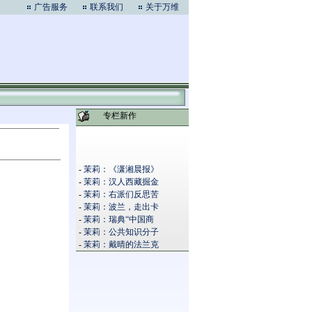
广告服务
联系我们
关于万维
专栏新作
-
茉莉：《潇湘晨报》
-
茉莉：汉人西藏掘金
-
茉莉：右派们反思苦
-
茉莉：波兰，走出卡
-
茉莉：瑞典“中国商
-
茉莉：公共知识分子
-
茉莉：戴晴的法兰克