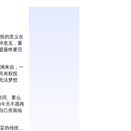
投的意义在
评意见，重
盟最终要完
洲来说，一
民有权投
无法梦想
共同、要么
们今天不愿再
自己所面临
妥协传统，