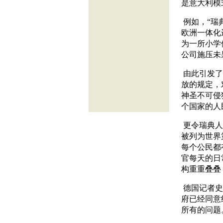
是意大利模
例如，“瑞
欧洲一体化
为一所小学
公司施压未
由此引发了
放的规定，
神圣不可侵
个国家的人
更令瑞典人
被列为世界
每个公民都
官每天的日
构重重叠叠
德国记者史
府已经同意
所有的问题