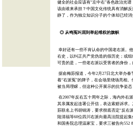
健全的社会应该有“左中右”各色政治光
该由谁来承担？中国文化传统具有消解反
静了，作为独立知识分子的个体却已经消
◎ 从鸣冤叫屈到举起维权的旗帜
幸好还有一些不肯认命的中国老右派。他
右史，以纠正共产党伪造的假历史；或组
可贵的是，一些老右派以受害者的身份，
据俞梅荪报道，今年2月27日北大举办
着“右派冤”的牌子，在会场里绕场亮相
被当局理睬，但这种公开展示的抗争姿态
在2007年反右五十周年之际，海内外
其亲属发起连署公开信，表达索赔诉求。其
荪联名上书胡锦涛，要求彻底否定“反右派运
陆清福等60位四川右派向最高法院提起
和国务院总理温家宝，要求三被告向552 