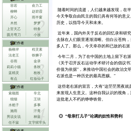
容若
俞力工
随着时间的流逝，人们越来越发现，在半
柳蝉
赵碧霞
今天争取自由民主的我们具有何等的意义
开心
雨半窗
历史，以指导今天和未来。
木然
梦梦
上官天乙
特务
近年来，国内外关于反右的回忆录和研究
圆月弯刀
小放
去脉在人们眼里逐渐清晰。但白云苍狗，
专栏作者
多人了。那么，今天幸存的和已故的右派
杨柳岸
程灵素
法老王
铁狮子
今年二月，为了在中国的土地上留下右派
谷雨
金录
《关于召开反右运动学术研讨会的倡议书
莉莉小猫
务秋
价值为依据”，来推动中国社会的政治文
蓝精灵
枚枚
右派也是一种历史的最高恩赐。”
有点
红妆仙子
这些老右派的宣言，大有“这茫茫黑夜就
专栏作者
来发现人生意义。这种自我认识的视角，
索额图
辛北
细烟
王琰
这批老人不朽的铮铮铁骨。
水栀子
多事
施雨
汗青
◎ “母亲打儿子”论调的奴性和势利
男说女说
林蓝
任不寐
文字狱牢头
专栏作者