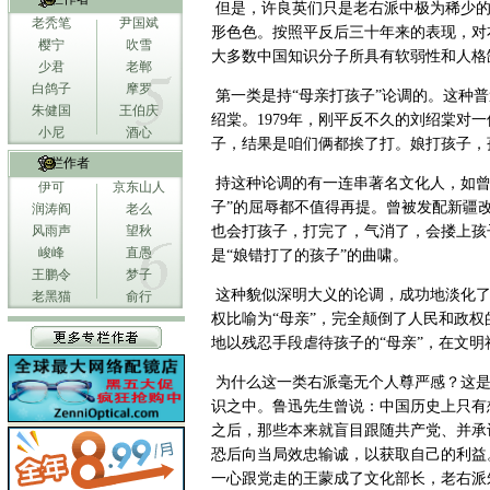
但是，许良英们只是老右派中极为稀少的
老秃笔
尹国斌
形色色。按照平反后三十年来的表现，对
樱宁
吹雪
大多数中国知识分子所具有软弱性和人格
少君
老郸
白鸽子
摩罗
第一类是持“母亲打孩子”论调的。这种
朱健国
王伯庆
绍棠。1979年，刚平反不久的刘绍棠对
小尼
酒心
子，结果是咱们俩都挨了打。娘打孩子，
专栏作者
持这种论调的有一连串著名文化人，如曾
伊可
京东山人
子”的屈辱都不值得再提。曾被发配新疆
润涛阎
老么
风雨声
望秋
也会打孩子，打完了，气消了，会搂上孩
峻峰
直愚
是“娘错打了的孩子”的曲啸。
王鹏令
梦子
这种貌似深明大义的论调，成功地淡化了
老黑猫
俞行
权比喻为“母亲”，完全颠倒了人民和政
地以残忍手段虐待孩子的“母亲”，在文
为什么这一类右派毫无个人尊严感？这是
识之中。鲁迅先生曾说：中国历史上只有
之后，那些本来就盲目跟随共产党、并承
恐后向当局效忠输诚，以获取自己的利益。
一心跟党走的王蒙成了文化部长，老右派