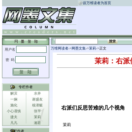
设万维读者为首页
万维网读者
->
网墨文集
->
茉莉
->正文
茉莉：右派
专栏作者
解滨
水井
一娴
谢盛友
施化
核潜艇
右派们反思苦难的几个视角
小心谨慎
张平
捷夫
茉莉
凡凡
湘君
茉莉
专栏作者