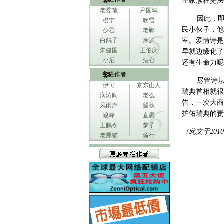
王家族在宪法
老秃笔
尹国斌
因此，即使
樱宁
吹雪
民小伙子，他
少君
老郸
白鸽子
摩罗
室。爱情诗是
朱健国
王伯庆
早就边缘化了
小尼
酒心
还有生命力呢
专栏作者
尽管诗坛发
伊可
京东山人
瑞典首相就很
润涛阎
老么
告，一次大商
风雨声
望秋
护佑瑞典的责
峻峰
直愚
王鹏令
梦子
（此文于20
老黑猫
俞行