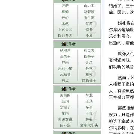
容若
俞力工
结婚了。三十
柳蝉
赵碧霞
储。因此，这
开心
雨半窗
婚礼将在六
木然
梦梦
上官天乙
特务
尔摩因这场世纪
圆月弯刀
小放
乐会和展会。
出邀约，请他
专栏作者
杨柳岸
程灵素
就像人们做
法老王
铁狮子
宴增添美味。
谷雨
金录
们动听的嗓音
莉莉小猫
务秋
蓝精灵
枚枚
然而，艺术
有点
红妆仙子
人接受了邀约
专栏作者
人，有些虽然
索额图
辛北
王室盛典写颂
细烟
王琰
水栀子
多事
那些拒绝为
施雨
汗青
权力，只是作
男说女说
林蓝
挑选了拿破仑
任不寐
文字狱牢头
尔纳多特，在
专栏作者