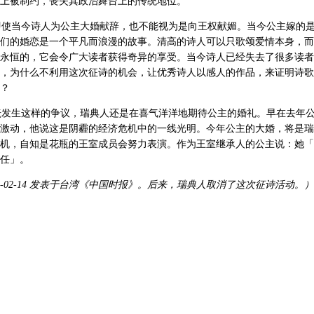
上被制约，丧失其政治舞台上的传统地位。
当今诗人为公主大婚献辞，也不能视为是向王权献媚。当今公主嫁的是
们的婚恋是一个平凡而浪漫的故事。清高的诗人可以只歌颂爱情本身，而
永恒的，它会令广大读者获得奇异的享受。当今诗人已经失去了很多读者
，为什么不利用这次征诗的机会，让优秀诗人以感人的作品，来证明诗歌
？
生这样的争议，瑞典人还是在喜气洋洋地期待公主的婚礼。早在去年公
激动，他说这是阴霾的经济危机中的一线光明。今年公主的大婚，将是瑞
机，自知是花瓶的王室成员会努力表演。作为王室继承人的公主说：她「
任」。
10-02-14 发表于台湾《中国时报》。后来，瑞典人取消了这次征诗活动。）