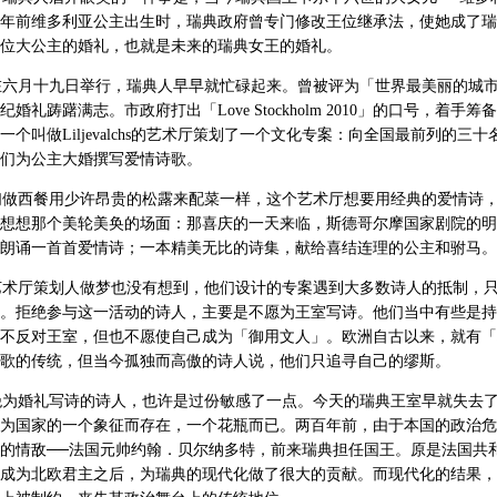
年前维多利亚公主出生时，瑞典政府曾专门修改王位继承法，使她成了瑞
位大公主的婚礼，也就是未来的瑞典女王的婚礼。
月十九日举行，瑞典人早早就忙碌起来。曾被评为「世界最美丽的城市
婚礼踌躇满志。市政府打出「Love Stockholm 2010」的口号，着手
一个叫做Liljevalchs的艺术厅策划了一个文化专案：向全国最前列的三
们为公主大婚撰写爱情诗歌。
西餐用少许昂贵的松露来配菜一样，这个艺术厅想要用经典的爱情诗，
想想那个美轮美奂的场面：那喜庆的一天来临，斯德哥尔摩国家剧院的明
朗诵一首首爱情诗；一本精美无比的诗集，献给喜结连理的公主和驸马。
厅策划人做梦也没有想到，他们设计的专案遇到大多数诗人的抵制，只
。拒绝参与这一活动的诗人，主要是不愿为王室写诗。他们当中有些是持
不反对王室，但也不愿使自己成为「御用文人」。欧洲自古以来，就有「
歌的传统，但当今孤独而高傲的诗人说，他们只追寻自己的缪斯。
婚礼写诗的诗人，也许是过份敏感了一点。今天的瑞典王室早就失去了
为国家的一个象征而存在，一个花瓶而已。两百年前，由于本国的政治危
的情敌──法国元帅约翰．贝尔纳多特，前来瑞典担任国王。原是法国共
成为北欧君主之后，为瑞典的现代化做了很大的贡献。而现代化的结果，