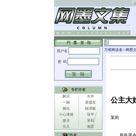
万维网读者
->
网墨
专栏作者
解滨
水井
公主大
一娴
谢盛友
施化
核潜艇
小心谨慎
张平
茉莉
捷夫
茉莉
凡凡
湘君
专栏作者
新年里令瑞