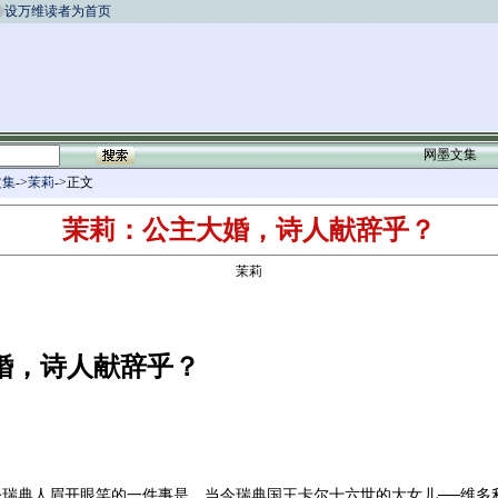
设万维读者为首页
网墨文集
文集
->
茉莉
->正文
茉莉：公主大婚，诗人献辞乎？
茉莉
婚，诗人献辞乎？
典人眉开眼笑的一件事是，当今瑞典国王卡尔十六世的大女儿──维多