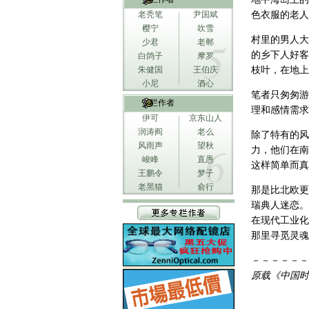
老秃笔
尹国斌
色衣服的老人
樱宁
吹雪
村里的男人大
少君
老郸
的乡下人好客
白鸽子
摩罗
朱健国
王伯庆
枝叶，在地上
小尼
酒心
笔者只匆匆游
专栏作者
理和感情需求
伊可
京东山人
润涛阎
老么
除了特有的风
风雨声
望秋
力，他们在南
峻峰
直愚
这样简单而真
王鹏令
梦子
老黑猫
俞行
那是比北欧更
瑞典人迷恋。
在现代工业化
那里寻觅灵魂
－－－－－－
原载《中国时报