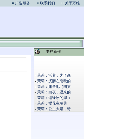
广告服务
联系我们
关于万维
专栏新作
-
茉莉：活着，为了森
-
茉莉：沉醉在南欧的
-
茉莉：露营地（图文
-
茉莉：白夜，迟来的
-
茉莉：结绿冰的湖（
-
茉莉：樱花在瑞典
-
茉莉：公主大婚，诗