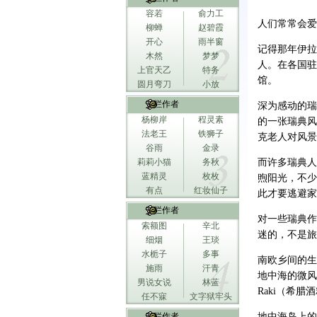
容若
俞力工
人们常常会爱
柳蝉
赵碧霞
开心
雨半窗
记得那年伊拉
木然
梦梦
人。在各国驻
上官天乙
特务
馆。
圆月弯刀
小放
专栏作者
深为感动的瑞
杨柳岸
程灵素
的一张瑞典风
法老王
铁狮子
克老人对风景
谷雨
金录
莉莉小猫
务秋
而许多瑞典人
蓝精灵
枚枚
煦阳光，不少
有点
红妆仙子
此才要逃避家
专栏作者
对一些瑞典作
索额图
辛北
迷的，不是旅
细烟
王琰
水栀子
多事
南欧乡间的生
施雨
汗青
地中海的微风
男说女说
林蓝
Raki（希腊
任不寐
文字狱牢头
专栏作者
地中海岛上的