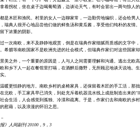
拿着拐杖，坐在桌子边喝葡萄酒，边谈论天气，有时会冒出一两句惊人的
都是木匠和渔民。村里的女人一边聊家常，一边勤劳地编织，还会给男人
，瑞典人很开心地品尝他们做的鲜鱼汤和黄瓜酱，享受他们纯朴的友情。
留下浓重的阴影。
过一次南欧，来不及静静地观赏，倒是在瑞典作家细腻而质感的文字中，
。希腊等南欧国家不是欧洲先进的社会模式，但瑞典作家们对这些国家却
景美之外，一个重要的原因是，人与人之间需要理解和沟通。逃出北欧高
欧和乡下人一起在餐馆里打嗝，在酒醉后撒野，无所顾忌地谈天说地。生
实。
温暖更恬静的地方。南欧乡村的桌椅家具，还保留着木匠的手工活，那拙
在北欧，手工家具早已消失，到处充斥着机器流水线上成批制造出来的“IK
社会生活，人会感觉到孤独、冷漠和疏离。于是，作家们去和南欧的乡村
的慰藉，以及浪漫的怀旧之思。
－
》人间副刊 20100，9，3