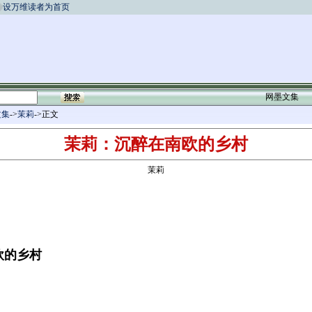
设万维读者为首页
网墨文集
文集
->
茉莉
->正文
茉莉：沉醉在南欧的乡村
茉莉
欧的乡村