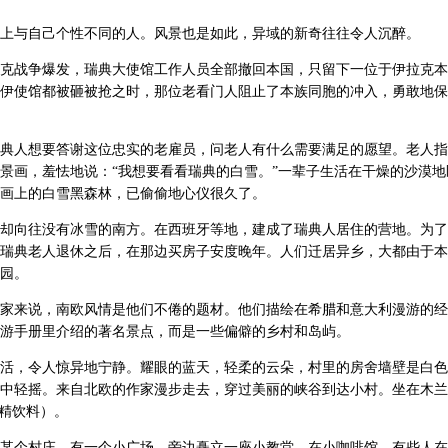
上与自己个性不同的人。风景也是如此，异域的新奇往往令人沉醉。
克战争爆发，瑞典大使馆工作人员全部撤回本国，只留下一位于伊拉克本
伊使馆都被砸被抢之时，那位老看门人阻止了本族同胞的冲入，勇敢地保
典人想要答谢这位忠实的老雇员，问老人有什么需要满足的愿望。老人指
景画，羞怯地说：“我想要看看瑞典的白雪。”一辈子生活在干燥的沙漠地
画上的白雪黑森林，已偷偷地心仪很久了。
却向往没有冰雪的南方。在西班牙等地，建成了瑞典人居住的营地。为了
瑞典老人退休之后，在那边买房子安度晚年。人们迁居异乡，大都由于本
园。
家来说，南欧风情是他们不倦的题材。他们描绘在希腊和意大利漫游的经
游手册里介绍的著名景点，而是一些偏僻的乡村和岛屿。
活，令人惊异地宁静。耀眼的蓝天，轻柔的云朵，村里的房舍墙壁是白色
中轻摇。来自北欧的作家漫步走去，穿过美丽的峡谷到达小村。坐在木兰
酒精饮料）。
某个村庄，有一个小广场，旁边矗立一座小教堂。在小咖啡馆，有些人在