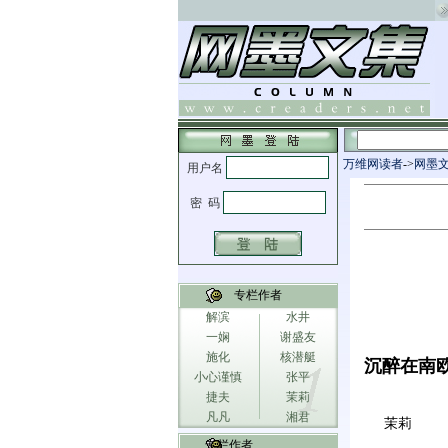
万维网读者
->
网墨
专栏作者
解滨
水井
一娴
谢盛友
施化
核潜艇
沉醉在南
小心谨慎
张平
捷夫
茉莉
凡凡
湘君
茉莉
专栏作者