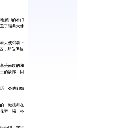
地雇用的看门
卫了瑞典大使
着大使馆墙上
区，那位伊拉
享受南欧的和
土的缺憾，因
历，令他们痴
的，橄榄树在
花旁，喝一杯
玩骨牌。穿黑